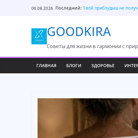
Skip
Последний:
После унижения невестка
06.08.2026
to
Твой приблудыш не получ
Они забыли, кто оплатил
content
GOODKIRA
Один торт изменил судьб
Она ждала измену, но вс
Cоветы для жизни в гармонии с прир
ГЛАВНАЯ
БЛОГИ
ЗДОРОВЬЕ
ИНТЕ