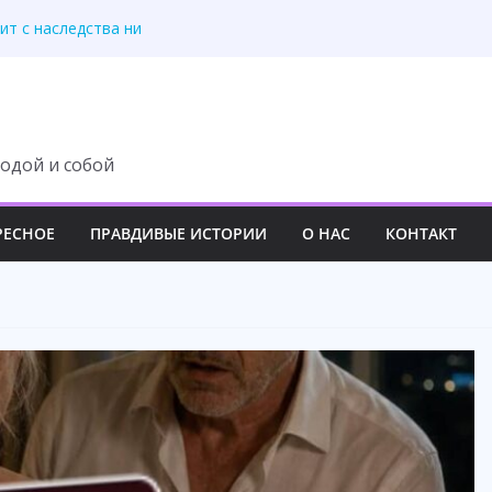
 изменила свою жизнь
ит с наследства ни
 роскошный вечер
у семьи навсегда
третила правду
одой и собой
РЕСНОЕ
ПРАВДИВЫЕ ИСТОРИИ
О НАС
КОНТАКТ