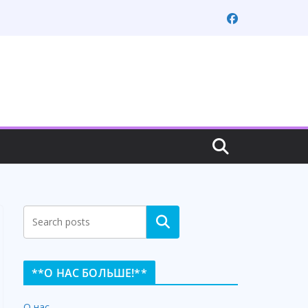
Search
**О НАС БОЛЬШЕ!**
О нас