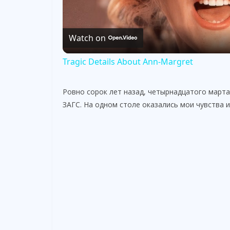
l
Watch on
a
Tragic Details About Ann-Margret
y
Ровно сорок лет назад, четырнадцатого марта
V
ЗАГС. На одном столе оказались мои чувства 
i
d
e
o