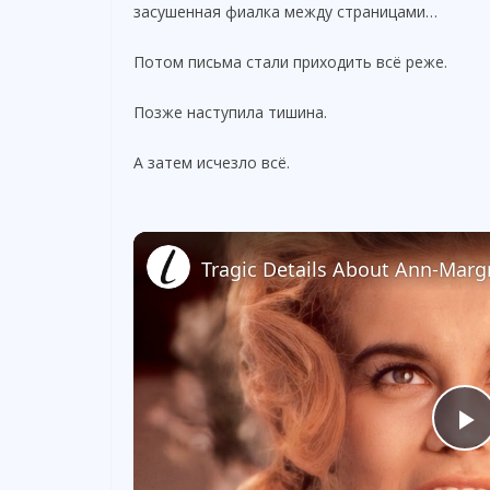
засушенная фиалка между страницами…
Потом письма стали приходить всё реже.
Позже наступила тишина.
А затем исчезло всё.
Tragic Details About Ann-Marg
P