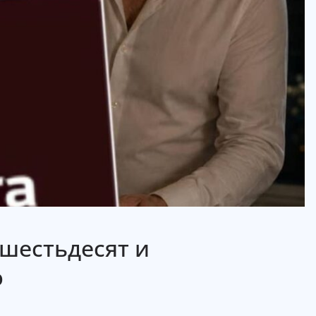
шестьдесят и
ю