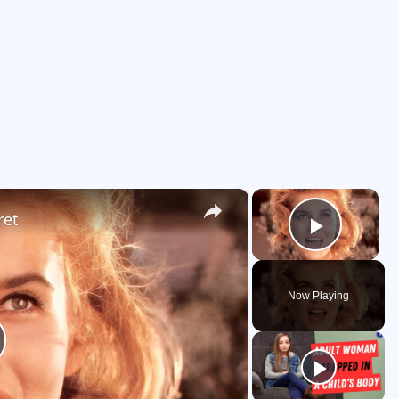
×
×
ret
Play V
Now Playing