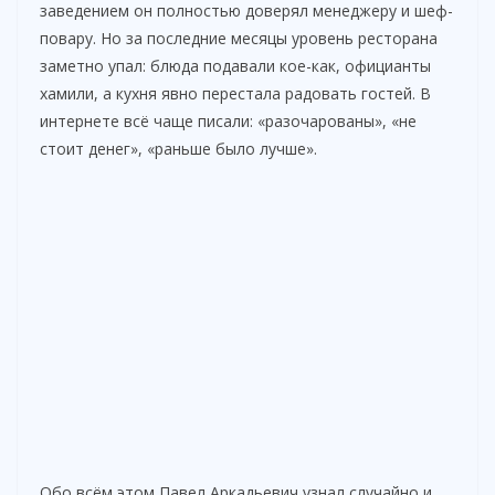
d
заведением он полностью доверял менеджеру и шеф-
повару. Но за последние месяцы уровень ресторана
заметно упал: блюда подавали кое-как, официанты
e
хамили, а кухня явно перестала радовать гостей. В
интернете всё чаще писали: «разочарованы», «не
o
стоит денег», «раньше было лучше».
Обо всём этом Павел Аркадьевич узнал случайно и