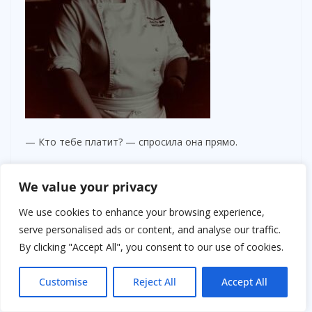
— Кто тебе платит? — спросила она прямо.
Парень нервно сглотнул.
We value your privacy
— Я… не могу сказать. Они обещали… — он осёкся и
We use cookies to enhance your browsing experience,
посмотрел на дверь, будто кто-то мог подслушать.
serve personalised ads or content, and analyse our traffic.
By clicking "Accept All", you consent to our use of cookies.
— Если ты продолжишь молчать, ресторан закроют,
а ты окажешься в тюрьме, — холодно сказала
Customise
Reject All
Accept All
Лариса. — Выбирай, на чьей ты стороне.