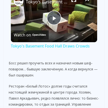
Tokyo's Basement Food Hall Draws Crowds
P
Watch on
l
Tokyo's Basement Food Hall Draws Crowds
a
Босс решил проучить всех и назначил новым шеф-
y
поваром… бывшую заключённую. А когда вернулся —
был ошарашен.
V
Ресторан «Белый Лотос» долгие годы считался
настоящей жемчужиной в центре города. Хозяин,
i
Павел Аркадьевич, редко появлялся лично: то бизнес-
командировки, то отдых за границей. Управление