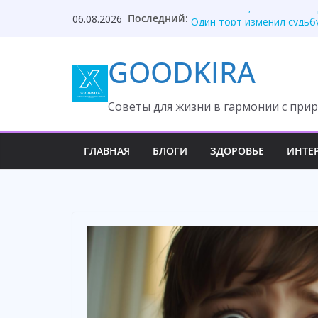
Skip
Последний:
Они забыли, кто оплатил
06.08.2026
to
Один торт изменил судьб
Она ждала измену, но вс
content
GOODKIRA
После унижения невестка
Твой приблудыш не получ
Cоветы для жизни в гармонии с прир
ГЛАВНАЯ
БЛОГИ
ЗДОРОВЬЕ
ИНТЕ