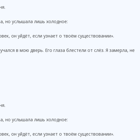
ня.
ла, но услышала лишь холодное:
век, он уйдёт, если узнает о твоём существовании».
чался в мою дверь. Его глаза блестели от слёз. Я замерла, не
ня.
ла, но услышала лишь холодное:
век, он уйдёт, если узнает о твоём существовании».