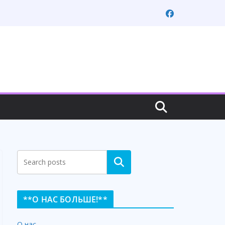
Search
**О НАС БОЛЬШЕ!**
О нас