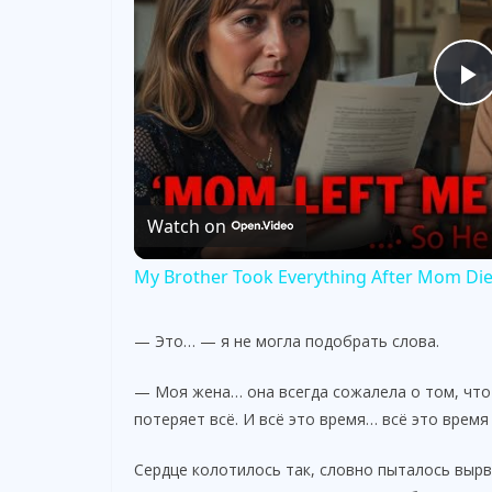
P
l
Watch on
a
My Brother Took Everything After Mom Died.
y
— Это… — я не могла подобрать слова.
V
— Моя жена… она всегда сожалела о том, что
потеряет всё. И всё это время… всё это время
i
Сердце колотилось так, словно пыталось вырва