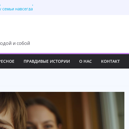
 роскошный вечер
у семьи навсегда
третила правду
 изменила свою жизнь
ит с наследства ни
одой и собой
РЕСНОЕ
ПРАВДИВЫЕ ИСТОРИИ
О НАС
КОНТАКТ