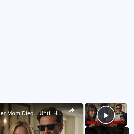
×
×
My Brother Took Everything After Mom Died... Until He Read the Will
Play V