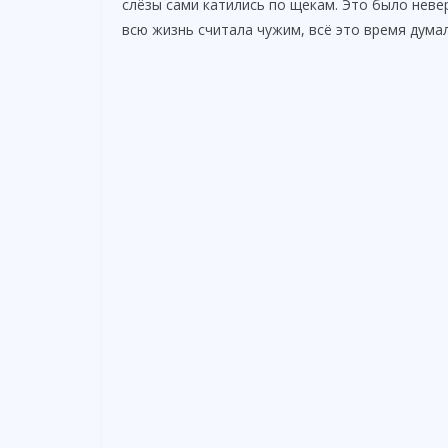
d
слёзы сами катились по щекам. Это было невер
всю жизнь считала чужим, всё это время дума
e
o