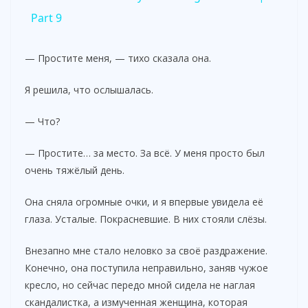
a
Part 9
y
— Простите меня, — тихо сказала она.
Я решила, что ослышалась.
V
— Что?
i
— Простите… за место. За всё. У меня просто был
очень тяжёлый день.
d
Она сняла огромные очки, и я впервые увидела её
глаза. Усталые. Покрасневшие. В них стояли слёзы.
e
Внезапно мне стало неловко за своё раздражение.
o
Конечно, она поступила неправильно, заняв чужое
кресло, но сейчас передо мной сидела не наглая
скандалистка, а измученная женщина, которая