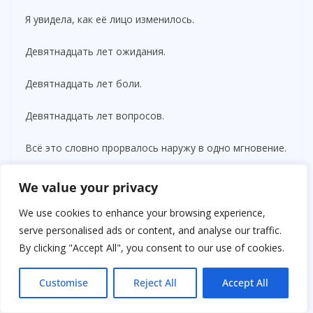
Я увидела, как её лицо изменилось.
Девятнадцать лет ожидания.
Девятнадцать лет боли.
Девятнадцать лет вопросов.
Всё это словно прорвалось наружу в одно мгновение.
Она заплакала.
We value your privacy
Не сдерживая слёз.
We use cookies to enhance your browsing experience,
serve personalised ads or content, and analyse our traffic.
Не пытаясь выглядеть сильной.
By clicking "Accept All", you consent to our use of cookies.
Она просто стояла посреди аэропорта и плакала.
Customise
Reject All
Accept All
А девушка уже бежала к ней.