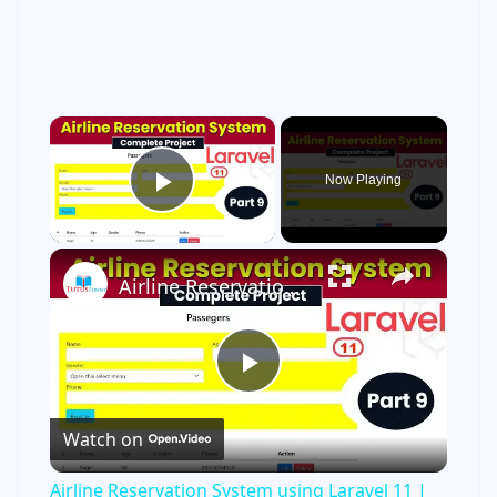
×
Now Playing
Play Video
×
Airline Reservation System using Laravel 11 | Part 9
P
Watch on
l
Airline Reservation System using Laravel 11 |