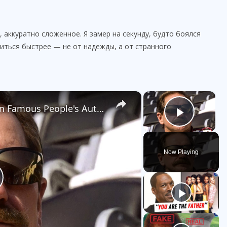
 аккуратно сложенное. Я замер на секунду, будто боялся
биться быстрее — не от надежды, а от странного
×
×
Disturbing Things Discovered In Famous People's Autopsies
Play V
Now Playing