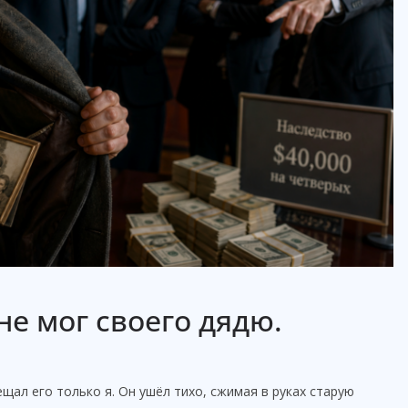
 не мог своего дядю.
щал его только я. Он ушёл тихо, сжимая в руках старую