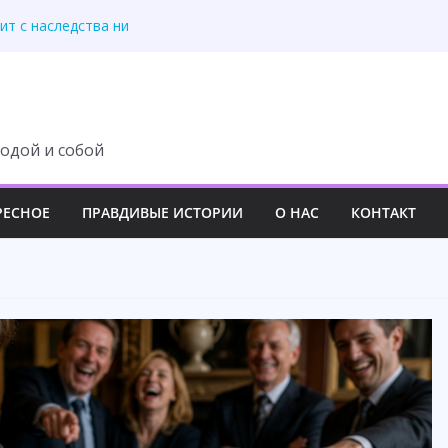
ит с наследства ни
 роскошный вечер
у семьи навсегда
третила правду
 изменила свою жизнь
одой и собой
РЕСНОЕ
ПРАВДИВЫЕ ИСТОРИИ
О НАС
КОНТАКТ