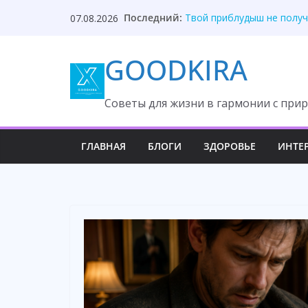
Skip
Последний:
Твой приблудыш не получ
07.08.2026
to
Они забыли, кто оплатил
Один торт изменил судьб
content
GOODKIRA
Она ждала измену, но вс
После унижения невестка
Cоветы для жизни в гармонии с прир
ГЛАВНАЯ
БЛОГИ
ЗДОРОВЬЕ
ИНТЕ