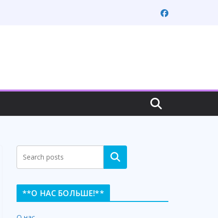
Search
**О НАС БОЛЬШЕ!**
О нас