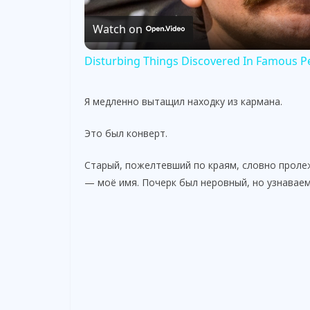
Watch on
a
Disturbing Things Discovered In Famous P
y
Я медленно вытащил находку из кармана.
V
Это был конверт.
i
Старый, пожелтевший по краям, словно пролеж
— моё имя. Почерк был неровный, но узнавае
d
e
o