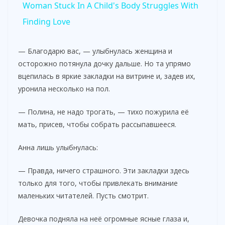
Woman Stuck In A Child's Body Struggles With
a
Finding Love
y
— Благодарю вас, — улыбнулась женщина и
осторожно потянула дочку дальше. Но та упрямо
вцепилась в яркие закладки на витрине и, задев их,
V
уронила несколько на пол.
i
— Полина, не надо трогать, — тихо пожурила её
мать, присев, чтобы собрать рассыпавшееся.
d
Анна лишь улыбнулась:
e
— Правда, ничего страшного. Эти закладки здесь
только для того, чтобы привлекать внимание
маленьких читателей. Пусть смотрит.
o
Девочка подняла на неё огромные ясные глаза и,