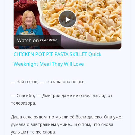
P
Watch on
l
CHICKEN POT PIE PASTA SKILLET Quick
a
Weeknight Meal They Will Love
y
— Чай готов, — сказала она позже.
— Спасибо, — Дмитрий даже не отвёл взгляд от
V
телевизора.
i
Даша села рядом, но мысли её были далеко. Она уже
думала о завтрашнем ужине… и о том, что снова
услышит те же слова.