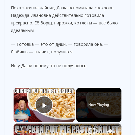
Пока закипал чайник, Даша вспоминала свекровь.
Надежда Ивановна действительно готовила
прекрасно. Её борщ, пирожки, котлеты — всё было
идеальным.
— Готовка — это от души, — говорила она. —
Любишь — значит, получится.
Но у Даши почему-то не получалось.
×
Now Playing
Play Video
×
CHICKEN POT PIE PASTA SKILLET Quick Weeknight Meal They Will Love