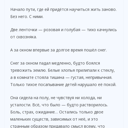
Начало пути, где ей придётся научиться жить заново.
Без него. С ними.
Две ленточки — розовая и голубая — тихо качнулись
от сквозняка.
А за окном впервые за долгое время пошёл снег.
Снег за окном падал медленно, будто боялся
тревожить землю. Белые хлопья прилипали к стеклу,
а в комнате стояла тишина — густая, непривычная.
Только тихое посапывание детей нарушало её покой.
Она сидела на полу, не чувствуя ни холода, ни
усталости. Всё, что было — будто растворилось.
Боль, страх, ожидание… Остались только двое
маленьких существ, зависимых от неё, и это
странным образом придавало смысл всему, что