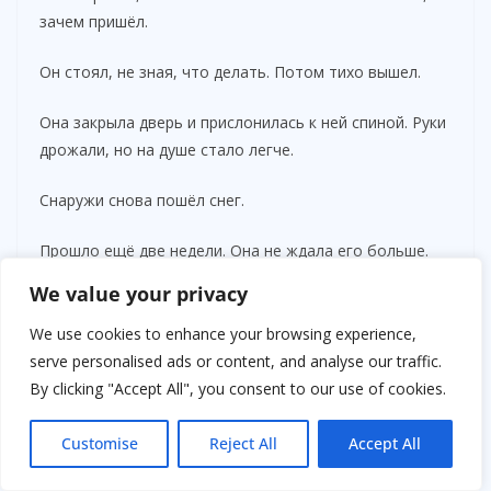
зачем пришёл.
Он стоял, не зная, что делать. Потом тихо вышел.
Она закрыла дверь и прислонилась к ней спиной. Руки
дрожали, но на душе стало легче.
Снаружи снова пошёл снег.
Прошло ещё две недели. Она не ждала его больше.
Не надеялась. Просто жила — день за днём.
We value your privacy
И вдруг — письмо.
We use cookies to enhance your browsing experience,
serve personalised ads or content, and analyse our traffic.
На конверте не было обратного адреса. Внутри —
By clicking "Accept All", you consent to our use of cookies.
короткая записка:
Customise
Reject All
Accept All
«Я уехал. Не ищи. Но знай — я люблю. Если сможешь,
прости».