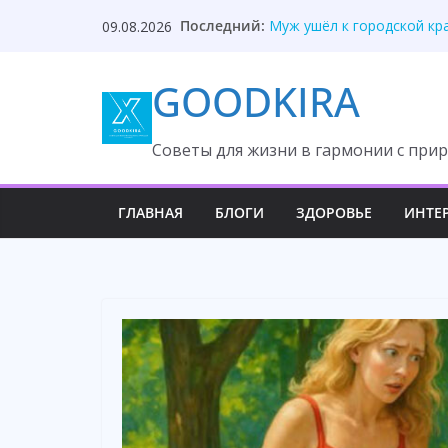
Skip
Невестка переписала квар
Последний:
09.08.2026
to
Муж ушёл к городской кр
Свекровь унизила невестк
content
GOODKIRA
Молчи, неотесанная колх
Надежда знала правду о 
Cоветы для жизни в гармонии с прир
ГЛАВНАЯ
БЛОГИ
ЗДОРОВЬЕ
ИНТЕ