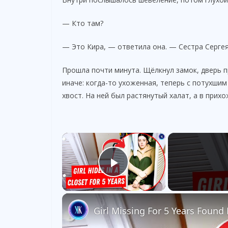
— Кто там?
— Это Кира, — ответила она. — Сестра Сергея
Прошла почти минута. Щёлкнул замок, дверь п
иначе: когда-то ухоженная, теперь с потухши
хвост. На ней был растянутый халат, а в прих
×
Play Video
Girl Missing For 5 Years Found