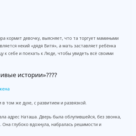
ира кормит девочку, выясняет, что та торгует мамиными
вляется некий «дядя Витя», а мать заставляет ребёнка
у к себе и поехать к Люде, чтобы увидеть всё своими
сивые истории»????
 жена
 том же духе, с развитием и развязкой.
ала адрес Наташа. Дверь была облупившейся, без звонка,
. Она глубоко вдохнула, набралась решимости и