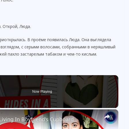
. Открой, Люда.
риоткрылась. В проёме появилась Люда. Она выглядела
м взглядом, с серыми волосами, собранными в неряшливый
ожей пахло застарелым табаком и чем-то кислым.
Now Playing
×
 Living In Boyfriend's Cupboard