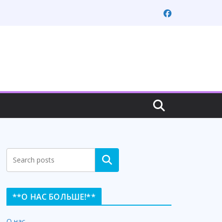
Search
**О НАС БОЛЬШЕ!**
О нас