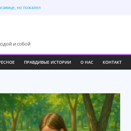
тиру совсем не так
асавице, но пожалел
у, но потеряла всё
оза! – орал муж
тайных поездках мужа
одой и собой
РЕСНОЕ
ПРАВДИВЫЕ ИСТОРИИ
О НАС
КОНТАКТ