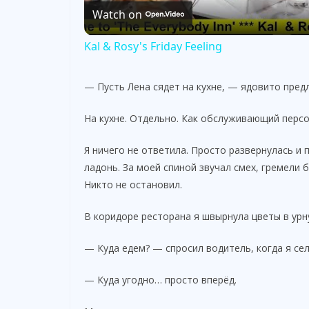
Watch on
a
Kal & Rosy's Friday Feeling
y
— Пусть Лена сядет на кухне, — ядовито пред
V
На кухне. Отдельно. Как обслуживающий персо
i
Я ничего не ответила. Просто развернулась и 
ладонь. За моей спиной звучал смех, гремели 
d
Никто не остановил.
В коридоре ресторана я швырнула цветы в урну
e
— Куда едем? — спросил водитель, когда я сел
o
— Куда угодно… просто вперёд.