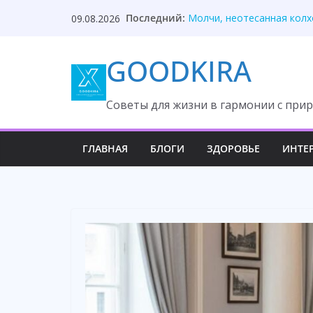
Skip
Свекровь унизила невестк
Последний:
09.08.2026
to
Молчи, неотесанная колх
Никаких личных денег — 
content
Я бизнесмен, привык к ро
GOODKIRA
Муж ушёл к городской кр
Cоветы для жизни в гармонии с прир
ГЛАВНАЯ
БЛОГИ
ЗДОРОВЬЕ
ИНТЕ