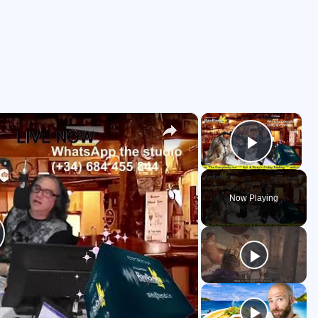
×
×
Play V
Now Playing