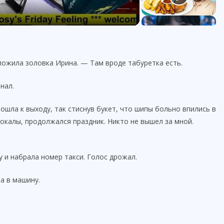
ложила золовка Ирина. — Там вроде табуретка есть.
нал.
пошла к выходу, так стиснув букет, что шипы больно впились в
бокалы, продолжался праздник. Никто не вышел за мной.
 и набрала номер такси. Голос дрожал.
а в машину.