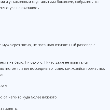
ми и уставленным хрустальными бокалами, собрались все
ня стула не оказалось.
л муж через плечо, не прерывая оживлённый разговор с
еста не было. Ни одного. Никто даже не попытался
лотистом платье восседала во главе, как хозяйка торжества,
ет.
ла я.
о от чего-то куда более важного.
та заняты.