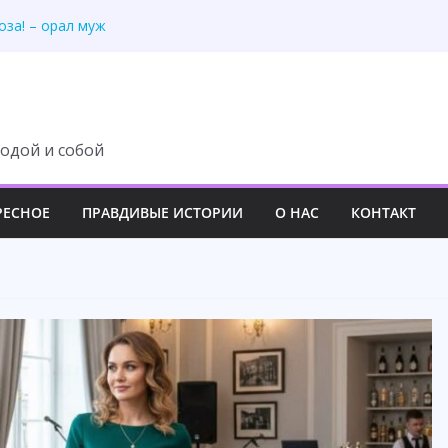
у, но потеряла всё
оза! – орал муж
всё в общий
скоши»: 55-летний
асавице, но пожалел
одой и собой
РЕСНОЕ
ПРАВДИВЫЕ ИСТОРИИ
О НАС
КОНТАКТ