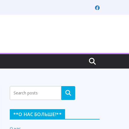
Search
**О НАС БОЛЬШЕ!**
О нас