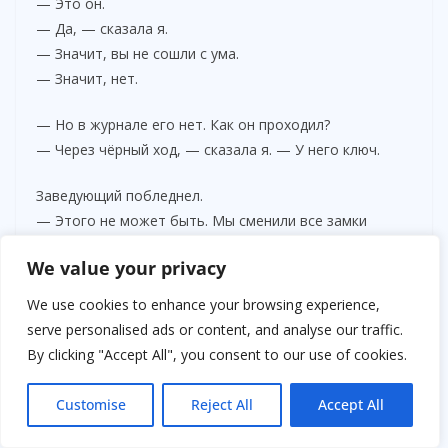
— Это он.
— Да, — сказала я.
— Значит, вы не сошли с ума.
— Значит, нет.
— Но в журнале его нет. Как он проходил?
— Через чёрный ход, — сказала я. — У него ключ.
Заведующий побледнел.
— Этого не может быть. Мы сменили все замки
полгода назад. После кражи.
We value your privacy
Я встала.
We use cookies to enhance your browsing experience,
— Значит, у него есть другой ключ.
serve personalised ads or content, and analyse our traffic.
By clicking "Accept All", you consent to our use of cookies.
Customise
Reject All
Accept All
Я пришла к Игорю домой. Он жил один. Двушка в
хрущёвке. На стене — фото Лены. Много.