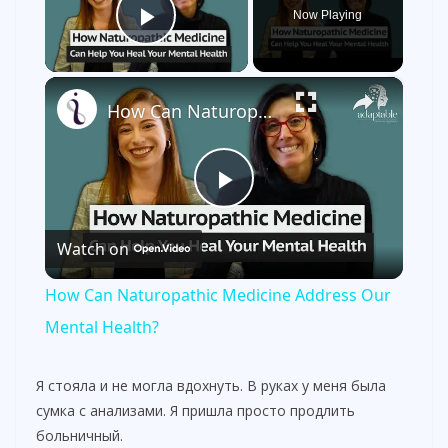
Now Playing
Play Video
×
How Can Naturopathic Medicine Address Our Mental Health?
P
Watch on
l
How Can Naturopathic Medicine Address Our
a
Mental Health?
y
Я стояла и не могла вдохнуть. В руках у меня была
сумка с анализами. Я пришла просто продлить
больничный.
V