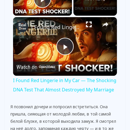
Play Video
×
I Found Red Lingerie in My Car — The Shocking DNA Test That Almost Destroyed My Marriage
P
Watch on
l
I Found Red Lingerie in My Car — The Shocking
a
DNA Test That Almost Destroyed My Marriage
y
Я позвонил дочери и попросил встретиться. Она
пришла, сияющая от молодой любви, в той самой
белой блузке, в которой выходила замуж. Я смотрел
V
на неё долго, запоминая каждую черту — и в то же