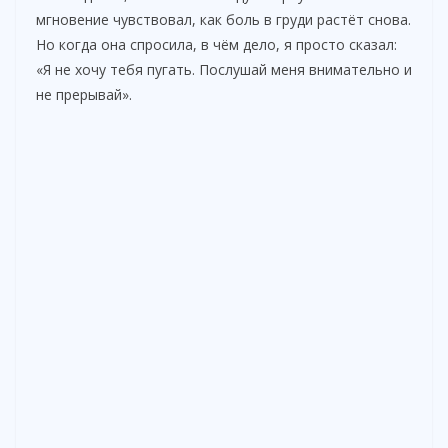
мгновение чувствовал, как боль в груди растёт снова.
i
Но когда она спросила, в чём дело, я просто сказал:
«Я не хочу тебя пугать. Послушай меня внимательно и
не прерывай».
d
e
o