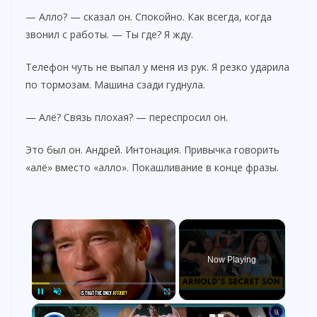
— Алло? — сказал он. Спокойно. Как всегда, когда
звонил с работы. — Ты где? Я жду.
Телефон чуть не выпал у меня из рук. Я резко ударила
по тормозам. Машина сзади гуднула.
— Алё? Связь плохая? — переспросил он.
Это был он. Андрей. Интонация. Привычка говорить
«алё» вместо «алло». Покашливание в конце фразы.
×
Now Playing
×
Pause
Unmute
Fullscreen