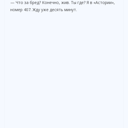
— Что за бред? Конечно, жив. Ты где? Я в «Астории»,
d
номер 407. Жду уже десять минут.
e
o