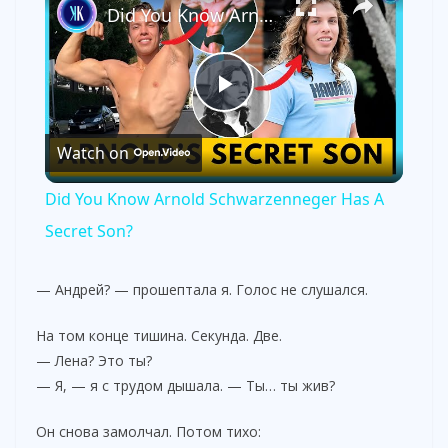
Did You Know Arnold Schwarzenneger Has A Secret Son?
P
Watch on
l
Did You Know Arnold Schwarzenneger Has A
a
Secret Son?
y
— Андрей? — прошептала я. Голос не слушался.
На том конце тишина. Секунда. Две.
V
— Лена? Это ты?
— Я, — я с трудом дышала. — Ты… ты жив?
i
Он снова замолчал. Потом тихо: