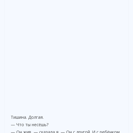
Тишина. Долгая.
— Что ты несёшь?
— Он жив, — сказала я. — Он с другой. И с ребёнком.