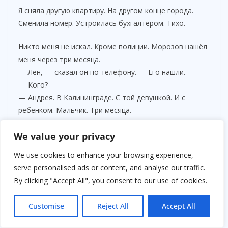
Я сняла другую квартиру. На другом конце города.
Сменила номер. Устроилась бухгалтером. Тихо.
Никто меня не искал. Кроме полиции. Морозов нашёл
меня через три месяца.
— Лен, — сказал он по телефону. — Его нашли.
— Кого?
— Андрея. В Калининграде. С той девушкой. И с
ребёнком. Мальчик. Три месяца.
Я села на пол кухни.
We value your privacy
— И что?
We use cookies to enhance your browsing experience,
— Возбуждено дело. Мошенничество.
serve personalised ads or content, and analyse our traffic.
Фальсификация смерти. Статья.
By clicking "Accept All", you consent to our use of cookies.
— Мне что делать?
Customise
Reject All
Accept All
— Приехать. Дать показания.