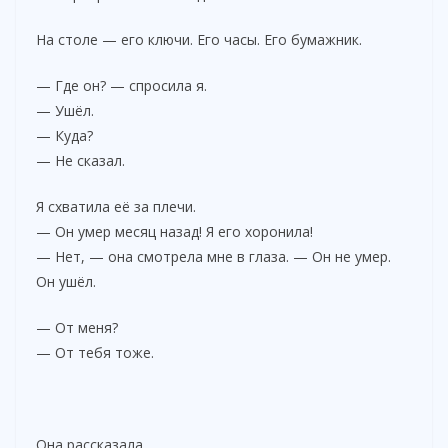
На столе — его ключи. Его часы. Его бумажник.
— Где он? — спросила я.
— Ушёл.
— Куда?
— Не сказал.
Я схватила её за плечи.
— Он умер месяц назад! Я его хоронила!
— Нет, — она смотрела мне в глаза. — Он не умер.
Он ушёл.
— От меня?
— От тебя тоже.
Она рассказала.