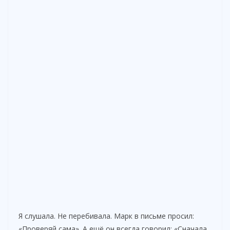
Я слушала. Не перебивала. Марк в письме просил:
«Проверяй сама». А ещё он всегда говорил: «Сначала