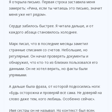
y
Я открыла письмо. Первая строка заставила меня
замереть: «Рина, если ты читаешь это письмо, значит
меня уже нет рядом».
V
Сердце забилось быстрее. Я читала дальше, и от
i
каждого абзаца становилось холоднее.
Марк писал, что в последние месяцы заметил
d
странные списания со счетов. Небольшие, но
регулярные. Он начал проверять документы и
e
обнаружил, что кто-то из близких пользовался его
данными. Он не хотел верить, но факты были
упрямыми.
o
А дальше была фраза, от которой подкосились ноги:
«Будь осторожна и проверяй всё сама. Не доверяй на
слово даже тем, кого любишь. Особенно сейчас».
Имя сестры он не называл. Но контекст был ясен.