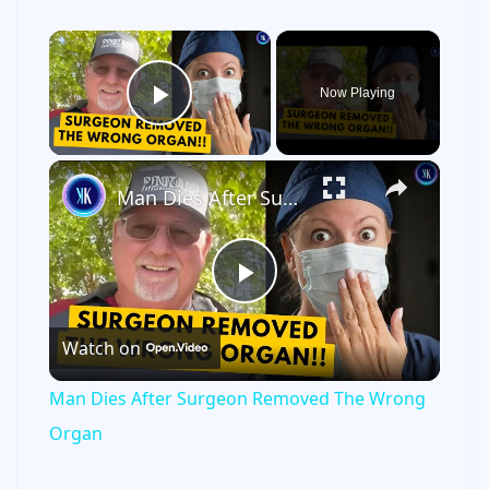
×
Now Playing
Play Video
×
Man Dies After Surgeon Removed The Wrong Organ
P
Watch on
l
Man Dies After Surgeon Removed The Wrong
a
Organ