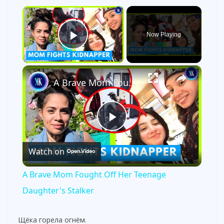
×
Now Playing
Play Video
×
A Brave Mom Fought Off Her Teenage Daughter's Stalker
P
Watch on
l
A Brave Mom Fought Off Her Teenage
a
Daughter's Stalker
y
Щёка горела огнём.