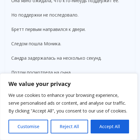
Она явно ожидала, что кто-нибудь поддержит её.
Но поддержки не последовало.
Бретт первым направился к двери.
Следом пошла Моника.
Сандра задержалась на несколько секунд.
Потом посмотрела на сына.
We value your privacy
— Ты пожалеешь об этом.
We use cookies to enhance your browsing experience,
Маркус ответил спокойно:
serve personalised ads or content, and analyse our traffic.
By clicking "Accept All", you consent to our use of cookies.
— Нет. Я бы пожалел, если бы промолчал.
Customise
Reject All
Accept All
Дверь закрылась.