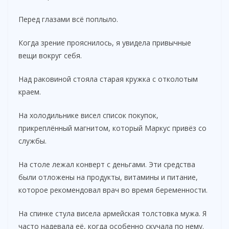
Перед глазами всё поплыло.
V
Когда зрение прояснилось, я увидела привычные
i
вещи вокруг себя.
Над раковиной стояла старая кружка с отколотым
d
краем.
На холодильнике висел список покупок,
e
прикреплённый магнитом, который Маркус привёз со
службы.
o
На столе лежал конверт с деньгами. Эти средства
были отложены на продукты, витамины и питание,
которое рекомендовал врач во время беременности.
На спинке стула висела армейская толстовка мужа. Я
часто надевала её, когда особенно скучала по нему.