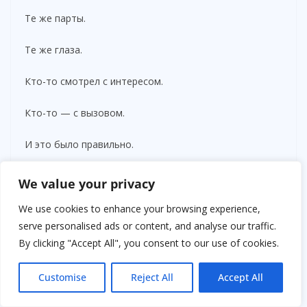
Те же парты.
Те же глаза.
Кто-то смотрел с интересом.
Кто-то — с вызовом.
И это было правильно.
Она взяла мел и написала на доске:
We value your privacy
«Свобода — это ответственность».
We use cookies to enhance your browsing experience,
serve personalised ads or content, and analyse our traffic.
— Запомните, — сказала она, — всё в жизни можно
By clicking "Accept All", you consent to our use of cookies.
попытаться купить. Но последствия — никогда.
Customise
Reject All
Accept All
Кто-то хмыкнул.