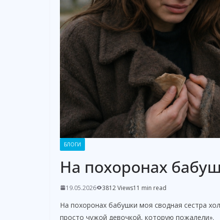
БЛОГИ
На похоронах бабуш
19.05.2026
3812 Views
11 min read
На похоронах бабушки моя сводная сестра хол
просто чужой девочкой, которую пожалели».