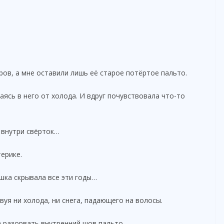
ов, а мне оставили лишь её старое потёртое пальто.
таясь в него от холода. И вдруг почувствовала что-то
 внутри свёрток…
терике.
ушка скрывала все эти годы…
вуя ни холода, ни снега, падающего на волосы.
а разорвать внутренний шов пальто.