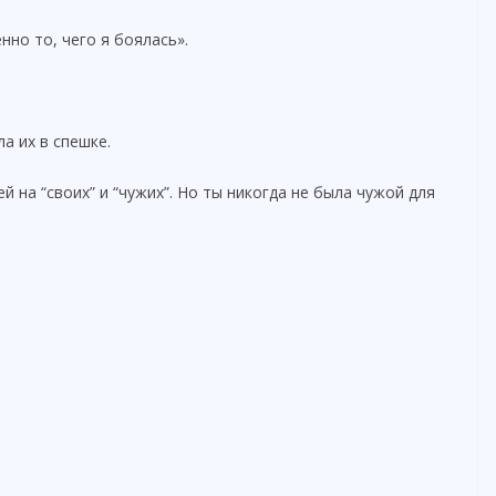
нно то, чего я боялась».
а их в спешке.
й на “своих” и “чужих”. Но ты никогда не была чужой для