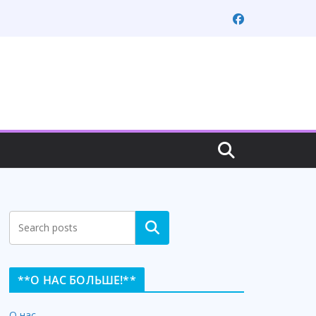
Search
**О НАС БОЛЬШЕ!**
О нас