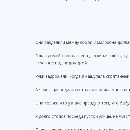
Они разделили между собой 3 миллиона доллар
Я шла домой сквозь снег, сдерживая слёзы, ку
странное под подкладкой.
Руки задрожали, когда я нащупала спрятанный
А через три недели сестра позвонила мне в ис
Она только что узнала правду о том, что баб
Я долго стояла посреди пустой улицы, не чувст
Пальцы дрожали так сильно, что я едва смогл