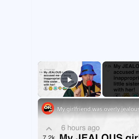
×
Play Video