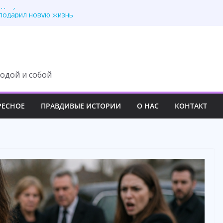
 документы и не
подарил новую жизнь
рого телефона отца
л муж. А я рассматр
 — усмехнулась
одой и собой
РЕСНОЕ
ПРАВДИВЫЕ ИСТОРИИ
О НАС
КОНТАКТ