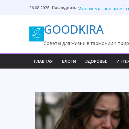
Skip
Последний:
Кира, странно… Я смотрю
06.08.2026
to
Муж предал, незнакомец 
Дочь раскрыла тайну вто
content
GOODKIRA
Я на даче пахал! — крича
Она два года рога носит,
Cоветы для жизни в гармонии с прир
ГЛАВНАЯ
БЛОГИ
ЗДОРОВЬЕ
ИНТЕ