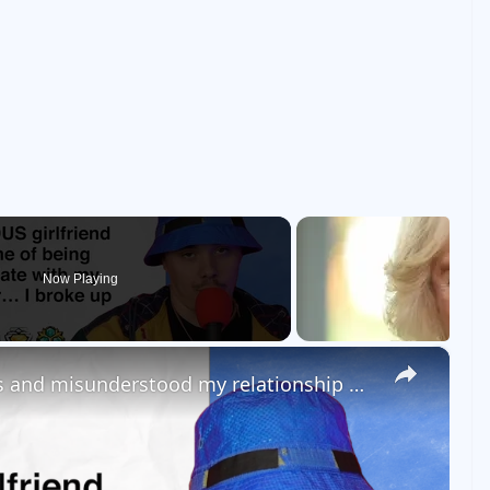
Now Playing
×
My girlfriend was overly jealous and misunderstood my relationship with my sister… so I broke up with her!