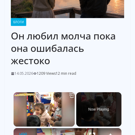
БЛОГИ
Он любил молча пока
она ошибалась
жестоко
14.05.2026
1209 Views
12 min read
×
Now Playing
×
Unmute