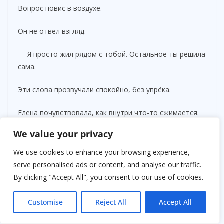
Вопрос повис в воздухе.
Он не отвёл взгляд.
— Я просто жил рядом с тобой. Остальное ты решила
сама.
Эти слова прозвучали спокойно, без упрёка.
Елена почувствовала, как внутри что-то сжимается.
We value your privacy
— Я не хотела тебя ранить.
We use cookies to enhance your browsing experience,
— Я знаю.
serve personalised ads or content, and analyse our traffic.
By clicking "Accept All", you consent to our use of cookies.
И в этом “я знаю” не было ни обиды, ни ожиданий.
Customise
Reject All
Accept All
Она поднялась.