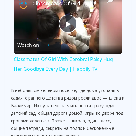
Classmates Of Girl With Cerebral Palsy Hug Her Goodbye Every Day | Happily TV
P
Watch on
l
Classmates Of Girl With Cerebral Palsy Hug
a
Her Goodbye Every Day | Happily TV
y
В небольшом зелёном посёлке, где дома утопали в
садах, с раннего детства рядом росли двое — Елена и
V
Владимир. Их пути переплелись почти сразу: один
детский сад, общая дорога домой, игры во дворе под
кронами деревьев. Позже — школа, один класс,
i
общие тетради, секреты на полях и бесконечные
разговоры по пути после уроков.