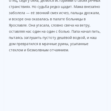
отец, сидя у окна, делился историями о своих речных
странствиях. Но судьба редко щадит. Мама внезапно
заболела — её звонкий смех исчез, пальцы дрожали,
и вскоре она оказалась в палате больницы в
Ярославле. Она угасала, словно свеча на ветру,
оставляя нас один на один с болью. Папа начал пить,
пытаясь заглушить пустоту дешёвой водкой, и наш
дом превратился в мрачные руины, усыпанные
стеклом и безмолвным отчаянием.