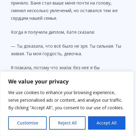
приняло. Ваня стал выше меня почти на голову,
сменил несколько увлечений, но оставался тем же
сердцем нашей семьи.
Когда я получила диплом, Катя сказала:
— Ты доказала, что всё было не зря. Ты сильная. Ты
живая. Ты моя гордость, девочка.
Я плакала, потому что знала: без неё я бы
растворилась в серой массе заброшенных детей,
We value your privacy
потеряла себя окончательно.
We use cookies to enhance your browsing experience,
Сегодня я пишу эти строки уже взрослой женщиной. Я
serve personalised ads or content, and analyse our traffic.
живу всё в том же Рыбинске, работаю с подростками,
By clicking "Accept All", you consent to our use of cookies.
которые переживают то, что когда-то разрывало
меня изнутри. Я смотрю на них и вижу себя — ту
Customise
Reject All
Accept All
маленькую, испуганную, голодную девочку, которую
судьба пыталась сломать. Но рядом со мной стоит