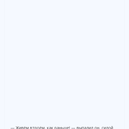
— Живём втроём, как раньше! — выпалил он, силой