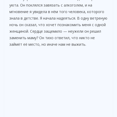
V
уюта. Он поклялся завязать с алкоголем, и на
мгновение я увидела в нём того человека, которого
i
знала в детстве. Я начала надеяться. В одну ветреную
ночь он сказал, что хочет познакомить меня с одной
женщиной. Сердце защемило — неужели он решил
d
заменить маму? Он тихо ответил, что никто не
займёт её место, но иначе нам не выжить.
e
o