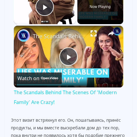
Now Playing
Play Video
×
The Scandals Behind The Scenes Of 'Modern Family' Are Crazy!
P
Watch on
l
The Scandals Behind The Scenes Of 'Modern
a
Family' Are Crazy!
y
Этот визит встряхнул его. Он, пошатываясь, принёс
продукты, и мы вместе выскребали дом до тех пор,
пока внутри не появилось хотя бы подобие прежнего