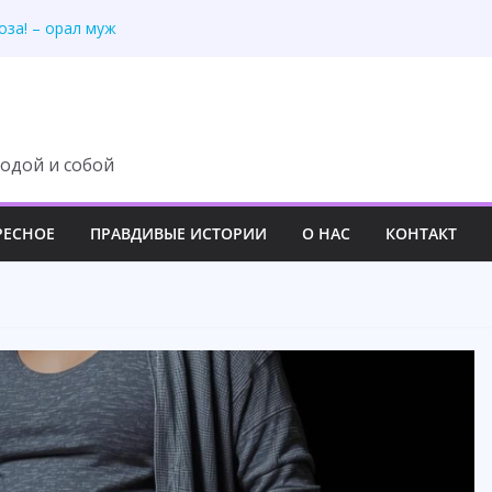
оза! – орал муж
всё в общий
скоши»: 55-летний
асавице, но пожалел
у, но потеряла всё
одой и собой
РЕСНОЕ
ПРАВДИВЫЕ ИСТОРИИ
О НАС
КОНТАКТ