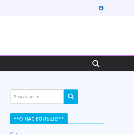
Search
**О НАС БОЛЬШЕ!**
О нас