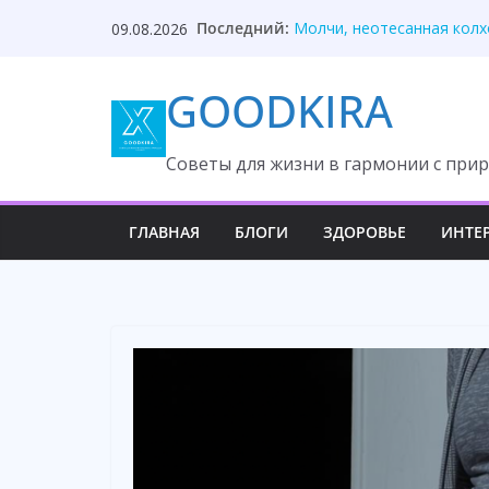
Skip
Последний:
Молчи, неотесанная колх
09.08.2026
to
Никаких личных денег — 
Я бизнесмен, привык к ро
content
GOODKIRA
Муж ушёл к городской кр
Свекровь унизила невестк
Cоветы для жизни в гармонии с прир
ГЛАВНАЯ
БЛОГИ
ЗДОРОВЬЕ
ИНТЕ