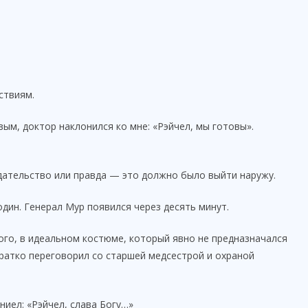
ствиям.
ым, доктор наклонился ко мне: «Рэйчел, мы готовы».
дательство или правда — это должно было выйти наружу.
один. Генерал Мур появился через десять минут.
ного, в идеальном костюме, который явно не предназначался
кратко переговорил со старшей медсестрой и охраной
ниел: «Рэйчел, слава Богу…»