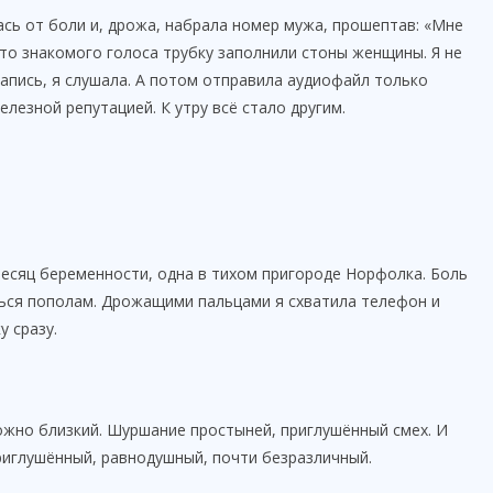
ась от боли и, дрожа, набрала номер мужа, прошептав: «Мне
то знакомого голоса трубку заполнили стоны женщины. Я не
запись, я слушала. А потом отправила аудиофайл только
лезной репутацией. К утру всё стало другим.
месяц беременности, одна в тихом пригороде Норфолка. Боль
ься пополам. Дрожащими пальцами я схватила телефон и
у сразу.
ожно близкий. Шуршание простыней, приглушённый смех. И
иглушённый, равнодушный, почти безразличный.