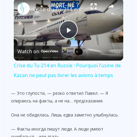
×
Crise du Tu-214 en Russie : Pourquoi l’usine de Kazan ne peut pas livrer les avions à temps
P
Watch on
l
Crise du Tu-214 en Russie : Pourquoi l’usine de
a
Kazan ne peut pas livrer les avions à temps
y
— Это глупости, — резко ответил Павел. — Я
опираюсь на факты, а не на… предсказания.
V
Она не обиделась. Лишь едва заметно улыбнулась.
i
— Факты иногда пишут люди. А люди умеют
ошибаться… или лгать.