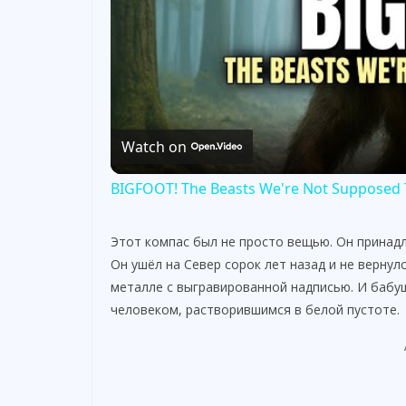
Watch on
BIGFOOT! The Beasts We're Not Supposed 
Этот компас был не просто вещью. Он принадле
Он ушёл на Север сорок лет назад и не вернулс
металле с выгравированной надписью. И бабуш
человеком, растворившимся в белой пустоте.