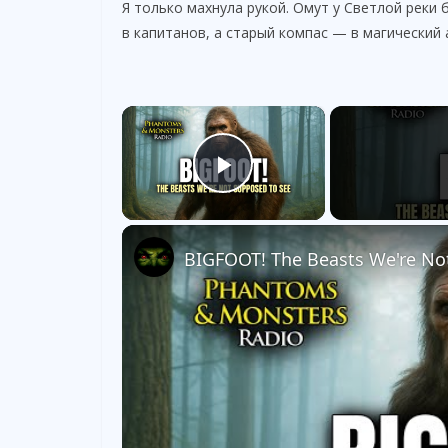
Я только махнула рукой. Омут у Светлой реки
в капитанов, а старый компас — в магический
×
Play Video
BIGFOOT! The Beasts We're No