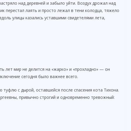
застряло над деревней и забыло уйти. Воздух дрожал над
лик перестал лаять и просто лежал в тени колодца, тяжело
вдоль улицы казались уставшими свидетелями лета,
ть лет мир не делится на «жарко» и «прохладно» — он
риключение сегодня было важнее всего.
ую туфлю с дырой, оставшейся после спасения кота Тихона.
ергеевны, привычно строгий и одновременно тревожный: