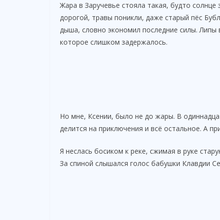
Жара в Заручевье стояла такая, будто солнце 
дорогой, травы поникли, даже старый пёс Буб
дыша, словно экономил последние силы. Липы 
которое слишком задержалось.
Но мне, Ксении, было не до жары. В одиннадца
делится на приключения и всё остальное. А п
Я неслась босиком к реке, сжимая в руке стар
За спиной слышался голос бабушки Клавдии С