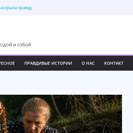
ску богатой семьи
раскрыла правду
лась тайна отца
ь над молодой семьёй
вила свекровь на место
одой и собой
РЕСНОЕ
ПРАВДИВЫЕ ИСТОРИИ
О НАС
КОНТАКТ