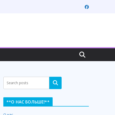
Search
**О НАС БОЛЬШЕ!**
О нас