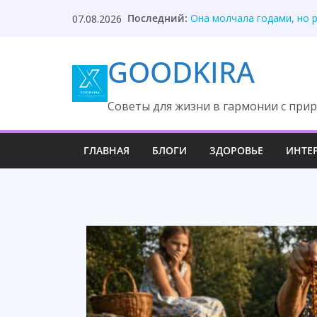
Skip
Секрет отца разрушил ма
Последний:
07.08.2026
Она молчала годами, но 
to
Сын прятал вилки, раскры
content
Свекровь потеряла власт
GOODKIRA
Невестка спокойно поста
Cоветы для жизни в гармонии с прир
ГЛАВНАЯ
БЛОГИ
ЗДОРОВЬЕ
ИНТЕ