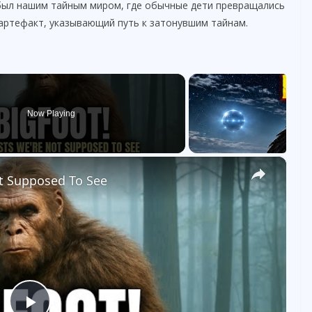
 был нашим тайным миром, где обычные дети превращались
 артефакт, указывающий путь к затонувшим тайнам.
Now Playing
×
t Supposed To See