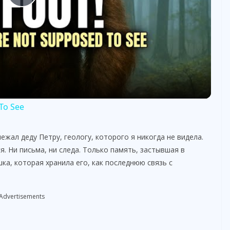
P
l
a
y
To See
V
жал деду Петру, геологу, которого я никогда не видела.
я. Ни письма, ни следа. Только память, застывшая в
i
ка, которая хранила его, как последнюю связь с
d
Advertisements
e