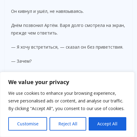
Он кивнул и ушёл, не навязываясь.
Днём позвонил Артём. Варя долго смотрела на экран,
прежде чем ответить.
— Я хочу встретиться, — сказал он без приветствия.
— Зачем?
— Поговорить нормально. Без криков.
We value your privacy
— Где?
We use cookies to enhance your browsing experience,
serve personalised ads or content, and analyse our traffic.
— Где скажешь.
By clicking "Accept All", you consent to our use of cookies.
Она задумалась.
Customise
Reject All
Accept All
— В парке возле библиотеки. Через час.