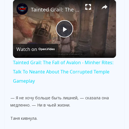
×
Tainted Grail: The Fall of Avalon - Minher Rites: Talk To Neante About The Corrupted Temple Gameplay
P
Watch on
l
Tainted Grail: The Fall of Avalon - Minher Rites:
a
Talk To Neante About The Corrupted Temple
Gameplay
y
— Я не хочу больше быть лишней, — сказала она
V
медленно. — Ни в чьей жизни.
Таня кивнула.
i