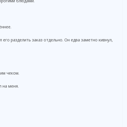
дорогими блюдами.
ённее.
 его разделить заказ отдельно. Он едва заметно кивнул,
им чеком.
 на меня.