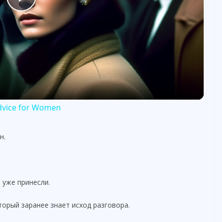
P
l
a
y
Advice for Women
V
н.
i
 уже принесли.
d
торый заранее знает исход разговора.
e