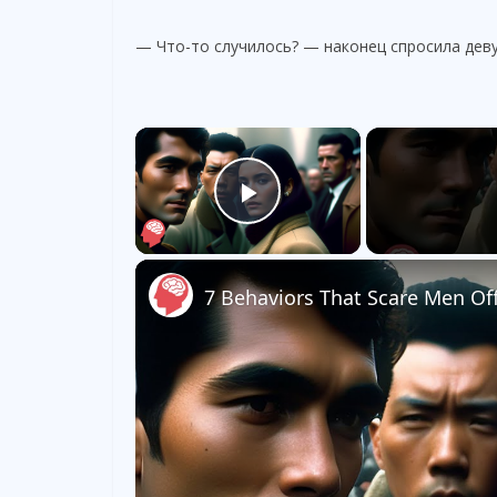
— Что-то случилось? — наконец спросила дев
×
Play Video
7 Behaviors That Scare Men Of