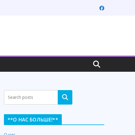
Search
**О НАС БОЛЬШЕ!**
О нас