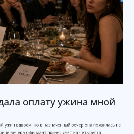
дала оплату ужина мной
й ужин вдвоём, но в назначенный вечер она появилась не
 конце вечера официант принёс счёт на четыреста