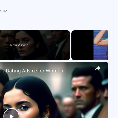
ушка.
Now Playing
×
f | Dating Advice for Women