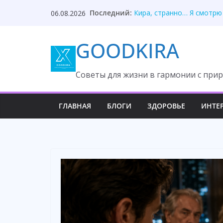
Skip
Она два года рога носит,
Последний:
06.08.2026
Кира, странно… Я смотрю
to
Муж предал, незнакомец 
content
Дочь раскрыла тайну вто
GOODKIRA
Я на даче пахал! — крича
Cоветы для жизни в гармонии с прир
ГЛАВНАЯ
БЛОГИ
ЗДОРОВЬЕ
ИНТЕ