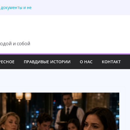
 — усмехнулась
 документы и не
подарил новую жизнь
рого телефона отца
л муж. А я рассматр
одой и собой
РЕСНОЕ
ПРАВДИВЫЕ ИСТОРИИ
О НАС
КОНТАКТ