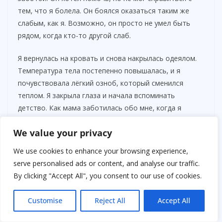
тем, что я болела. Он боялся оказаться таким же
слабым, как я. Возможно, он просто не умел быть
рядом, когда кто-то другой слаб.
Я вернулась на кровать и снова накрылась одеялом.
Температура тела постепенно повышалась, и я
почувствовала лёгкий озноб, который сменился
теплом. Я закрыла глаза и начала вспоминать
детство. Как мама заботилась обо мне, когда я
болела. Как она приносила чай с медом, укладывала
We value your privacy
меня на диван, рассказывала истории о том, как всё
пройдёт. Странно, но сейчас я сама могла быть себе
We use cookies to enhance your browsing experience,
мамой. Я могла заботиться о себе, слушать своё
serve personalised ads or content, and analyse our traffic.
тело, давать ему то, что нужно.
By clicking "Accept All", you consent to our use of cookies.
На следующий день я проснулась раньше обычного.
Customise
Reject All
Accept All
Квартира была тиха, только лёгкий свет
просачивался через шторы. Я решила проверить