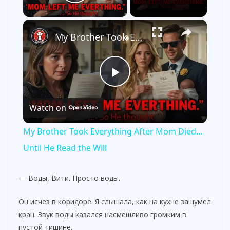
Play Video
×
My Brother Took Everything After Mom Died... Until He Read the Will
P
Watch on
l
My Brother Took Everything After Mom Died...
a
Until He Read the Will
y
— Воды, Вити. Просто воды.
Он исчез в коридоре. Я слышала, как на кухне зашумел
V
кран. Звук воды казался насмешливо громким в
пустой тишине.