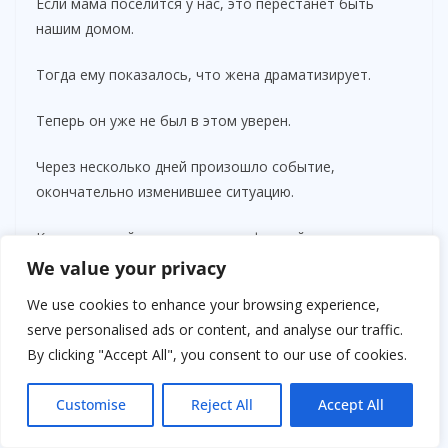
Если мама поселится у нас, это перестанет быть
нашим домом.
Тогда ему показалось, что жена драматизирует.
Теперь он уже не был в этом уверен.
Через несколько дней произошло событие,
окончательно изменившее ситуацию.
Кирилл случайно услышал телефонный разговор
матери.
We value your privacy
We use cookies to enhance your browsing experience,
Она разговаривала со своей давней подругой.
serve personalised ads or content, and analyse our traffic.
Он собирался пройти на кухню за водой, но
By clicking "Accept All", you consent to our use of cookies.
остановился в коридоре, услышав собственное имя.
Customise
Reject All
Accept All
— Конечно, я довольна, — говорила Валентина