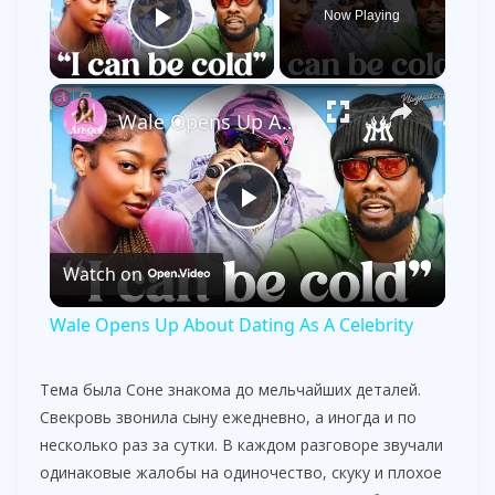
Now Playing
Play Video
×
Wale Opens Up About Dating As A Celebrity
P
Watch on
l
Wale Opens Up About Dating As A Celebrity
a
Тема была Соне знакома до мельчайших деталей.
Свекровь звонила сыну ежедневно, а иногда и по
y
несколько раз за сутки. В каждом разговоре звучали
одинаковые жалобы на одиночество, скуку и плохое
V