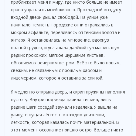
приближает меня к миру, где никто больше не имеет
права управлять моей жизнью. Прохладный воздух у
входной двери дышал свободой. На улице уже
начинало темнеть: городские огни отражались в
мокром асфальте, переливаясь оттенками золота и
янтаря. Я остановилась на мгновение, вдохнув
полной грудью, и услышала далёкий гул машин, шум
редких прохожих, мягкое шуршание листьев,
обгоняемых вечерним ветром. Всё это было новым,
свежим, не связанным с прошлым хаосом и
лицемерием, которое я оставила за спиной.
Я медленно открыла дверь, и скрип пружины наполнил
пустоту. Внутри подъезда царила тишина, лишь
редкие шаги соседей звучали издалека. Я вышла на
улицу, ощущая лёгкость в каждом движении,
лёгкость, которая казалась почти материальной. В
этот момент осознание пришло остро: больше никто