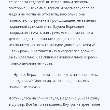
её голос за кадром был непрерывным потоком
восторженных комментариев. Я рассматривала её
V
лицо и не могла не отметить, насколько она
полностью погружена в происходящее, не замечая
i
подлинной сути момента. Эдуард Борисович
продолжал стучать пальцами, ускоряя меня, но я
делала вид, что внимание сосредоточено
d
исключительно на акте. Каждое движение, каждый
штрих ручки был тщательно выверен: всё должно
e
быть идеально, без лишней эмоциональной окраски,
только деловая чёткость.
o
— Ну что, Вера, — произнёс он, чуть наклонившись,
— подписала? Можно идти, пока ещё остались
приличные закуски.
Я откинулась на спинку стула, медленно убирая ручку
в футляр. Всё было завершено. Внутри же зреет план