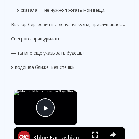
— Я сказала — не нужно трогать мои вещи.
Виктор Сергеевич выглянул из кухни, прислушиваясь.
Свекровь прищурилась.
— Ты мне ещё указывать будешь?
Я подошла ближе. Без спешки.
×
Play Video
×
Khloe Kardashian Says She Doesn't Want to 'Torture' Ex Tristan Thompson When It Comes to Co-Parenting