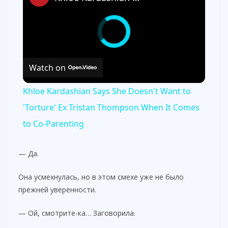
Watch on
Khloe Kardashian Says She Doesn't Want to
'Torture' Ex Tristan Thompson When It Comes
to Co-Parenting
— Да.
Она усмехнулась, но в этом смехе уже не было
прежней уверенности.
— Ой, смотрите-ка… Заговорила.