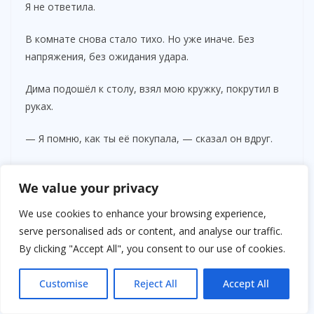
Я не ответила.
В комнате снова стало тихо. Но уже иначе. Без
напряжения, без ожидания удара.
Дима подошёл к столу, взял мою кружку, покрутил в
руках.
— Я помню, как ты её покупала, — сказал он вдруг.
Я посмотрела на него с лёгким удивлением.
We value your privacy
— Правда?
We use cookies to enhance your browsing experience,
serve personalised ads or content, and analyse our traffic.
— Да. Ты тогда пришла и сказала, что это «первая
By clicking "Accept All", you consent to our use of cookies.
вещь, которую ты выбрала только для себя».
Customise
Reject All
Accept All
Я невольно улыбнулась.