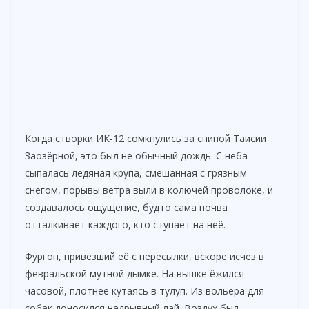
Когда створки ИК-12 сомкнулись за спиной Таисии
Заозёрной, это был не обычный дождь. С неба
сыпалась ледяная крупа, смешанная с грязным
снегом, порывы ветра выли в колючей проволоке, и
создавалось ощущение, будто сама почва
отталкивает каждого, кто ступает на неё.
Фургон, привёзший её с пересылки, вскоре исчез в
февральской мутной дымке. На вышке ёжился
часовой, плотнее кутаясь в тулуп. Из вольера для
собак доносился надрывный лай. Воздух был