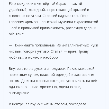
Её определили в четвёртый барак — самый
удалённый, холодный, с протекающей крышей и
сыростью по углам. Старший надзиратель Пётр
Евсеевич Хромов, невысокий мужчина с красноватой
шеей и привычкой причмокивать, распахнул дверь и
объявил:
— Принимайте пополнение. Из интеллигентных. Руки
чистые, говорит учтиво. Статья — врач. Прошу
любить… а можно и наоборот.
Внутри стояла духота и полумрак. Пахло махоркой,
прокисшим супом, влажной одеждой и застарелым
потом. Десятки женских взглядов уставились на неё
одинаково — настороженно, оценивающе,
выжидающе.
В центре, за грубо сбитым столом, восседала