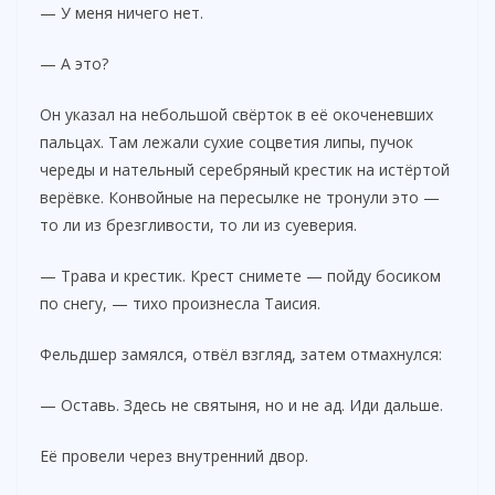
V
— У меня ничего нет.
— А это?
i
Он указал на небольшой свёрток в её окоченевших
d
пальцах. Там лежали сухие соцветия липы, пучок
череды и нательный серебряный крестик на истёртой
верёвке. Конвойные на пересылке не тронули это —
e
то ли из брезгливости, то ли из суеверия.
o
— Трава и крестик. Крест снимете — пойду босиком
по снегу, — тихо произнесла Таисия.
Фельдшер замялся, отвёл взгляд, затем отмахнулся:
— Оставь. Здесь не святыня, но и не ад. Иди дальше.
Её провели через внутренний двор.