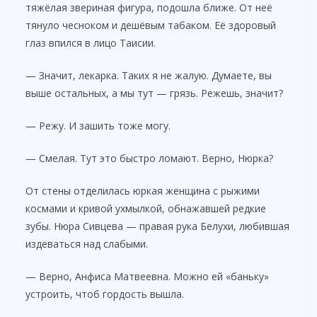
тяжёлая звериная фигура, подошла ближе. От неё
тянуло чесноком и дешёвым табаком. Её здоровый
глаз впился в лицо Таисии.
— Значит, лекарка. Таких я не жалую. Думаете, вы
выше остальных, а мы тут — грязь. Режешь, значит?
— Режу. И зашить тоже могу.
— Смелая. Тут это быстро ломают. Верно, Нюрка?
От стены отделилась юркая женщина с рыжими
космами и кривой ухмылкой, обнажавшей редкие
зубы. Нюра Сивцева — правая рука Белухи, любившая
издеваться над слабыми.
— Верно, Анфиса Матвеевна. Можно ей «баньку»
устроить, чтоб гордость вышла.