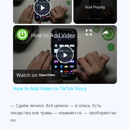
Now Playing
Play Video
×
How to Add Video to TikTok Story
P
Watch on
l
How to Add Video to TikTok Story
a
— Сдаём личное. Всё ценное — в опись. Есть
лекарства или травы — изымаются, — пробормотал
y
он.