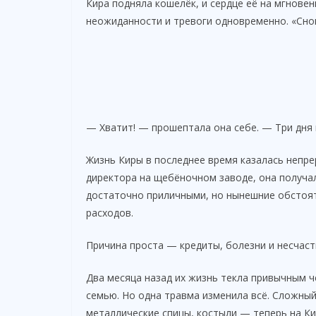
Кира подняла кошелёк, и сердце её на мгнове
неожиданности и тревоги одновременно. «Сно
— Хватит! — прошептала она себе. — Три дня 
Жизнь Киры в последнее время казалась неп
директора на щебёночном заводе, она получал
достаточно приличными, но нынешние обстоят
расходов.
Причина проста — кредиты, болезни и несчас
Два месяца назад их жизнь текла привычным ч
семью. Но одна травма изменила всё. Сложный
металлические спицы, костыли — теперь на Ки