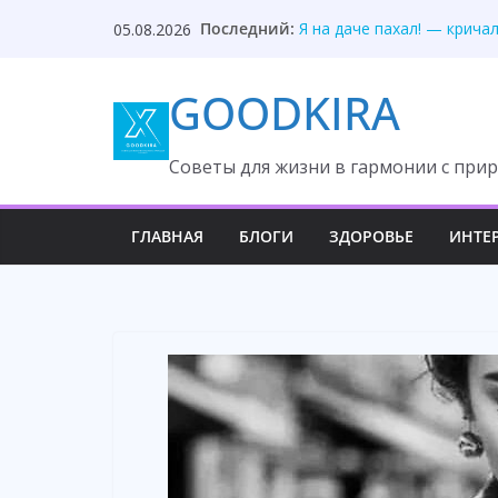
Skip
Последний:
Я на даче пахал! — крича
05.08.2026
to
Она два года рога носит,
Кира, странно… Я смотрю
content
GOODKIRA
Муж предал, незнакомец 
Дочь раскрыла тайну вто
Cоветы для жизни в гармонии с прир
ГЛАВНАЯ
БЛОГИ
ЗДОРОВЬЕ
ИНТЕ