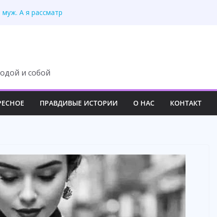
л муж. А я рассматр
 — усмехнулась
 документы и не
подарил новую жизнь
рого телефона отца
одой и собой
РЕСНОЕ
ПРАВДИВЫЕ ИСТОРИИ
О НАС
КОНТАКТ