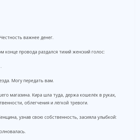
 Честность важнее денег.
ом конце провода раздался тихий женский голос:
…
езда. Могу передать вам.
го магазина. Кира шла туда, держа кошелёк в руках,
венности, облегчения и лёгкой тревоги.
Женщина, узнав свою собственность, засияла улыбкой:
волновалась.