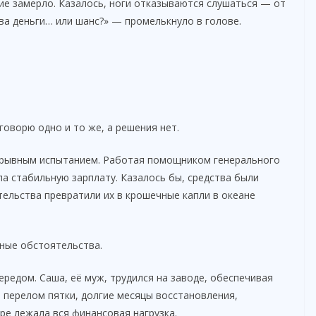
ние замерло. Казалось, ноги отказываются слушаться — от
ва деньги… или шанс?» — промелькнуло в голове.
говорю одно и то же, а решения нет.
рерывным испытанием. Работая помощником генерального
а стабильную зарплату. Казалось бы, средства были
ельства превратили их в крошечные капли в океане
тные обстоятельства.
ередом. Саша, её муж, трудился на заводе, обеспечивая
 перелом пятки, долгие месяцы восстановления,
ре лежала вся финансовая нагрузка.