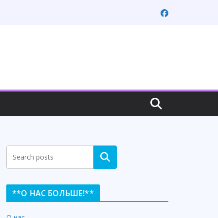
Search
**О НАС БОЛЬШЕ!**
О нас