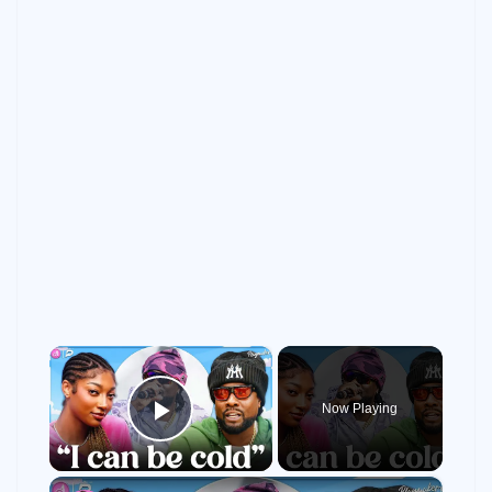
×
Now Playing
Play Video
×