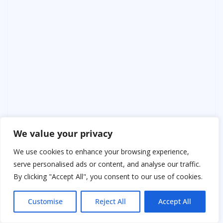
We value your privacy
We use cookies to enhance your browsing experience,
serve personalised ads or content, and analyse our traffic.
By clicking "Accept All", you consent to our use of cookies.
Вывод простой, как проводка в 1С:
Чужие долги — это не твоя статья расходов.
Customise
Reject All
Accept All
Чужие проблемы — не твоя зона ответственности.
А личные границы — это те самые «личные целевые