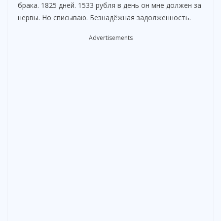
брака. 1825 дней. 1533 рубля в день он мне должен за
d
нервы. Но списываю. Безнадёжная задолженность.
Advertisements
e
o