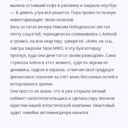
вылила остывший кофе в раковину и закрыла ноутбук.
— В девять утра всё решится. Пора провести полную
инвентаризацию твоих иллюзий.
Весь остаток вечера Максим победоносно листал
ленту соцсетей, периодически созваниваясь с Алёной
и громко, на всю квартиру, заверя её: «Алён, не ссы,
завтра закроем твои МФО, я эту бухгалтершу
прогнул, куда она денется со своим разводом!». Сама
стрекоза Алёна в этот момент, судя по звукам из
динамика, сидела в караоке, отмечая своё грядущее
финансовое спасение за счёт моих бессонных ночей и
испорченного зрения.
Они просто не знали, что я уже открыла личный
кабинет налогоплательщика и сделала пару звонков
юристам нашей логистической компании. Квантовый
аудит семейки автоменеджера начался.