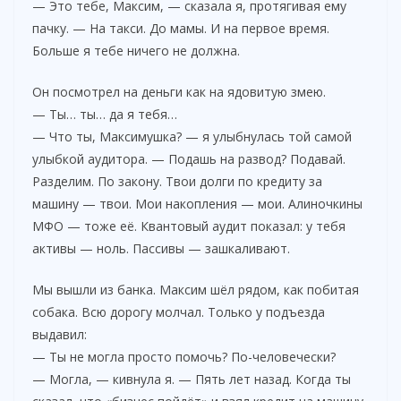
— Это тебе, Максим, — сказала я, протягивая ему
пачку. — На такси. До мамы. И на первое время.
Больше я тебе ничего не должна.
Он посмотрел на деньги как на ядовитую змею.
— Ты… ты… да я тебя…
— Что ты, Максимушка? — я улыбнулась той самой
улыбкой аудитора. — Подашь на развод? Подавай.
Разделим. По закону. Твои долги по кредиту за
машину — твои. Мои накопления — мои. Алиночкины
МФО — тоже её. Квантовый аудит показал: у тебя
активы — ноль. Пассивы — зашкаливают.
Мы вышли из банка. Максим шёл рядом, как побитая
собака. Всю дорогу молчал. Только у подъезда
выдавил:
— Ты не могла просто помочь? По-человечески?
— Могла, — кивнула я. — Пять лет назад. Когда ты