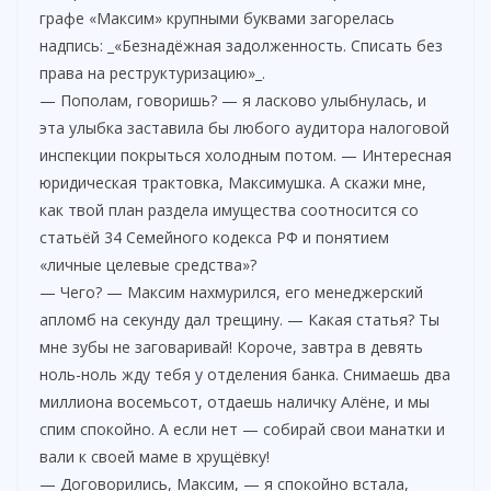
графе «Максим» крупными буквами загорелась
надпись: _«Безнадёжная задолженность. Списать без
права на реструктуризацию»_.
— Пополам, говоришь? — я ласково улыбнулась, и
эта улыбка заставила бы любого аудитора налоговой
инспекции покрыться холодным потом. — Интересная
юридическая трактовка, Максимушка. А скажи мне,
как твой план раздела имущества соотносится со
статьёй 34 Семейного кодекса РФ и понятием
«личные целевые средства»?
— Чего? — Максим нахмурился, его менеджерский
апломб на секунду дал трещину. — Какая статья? Ты
мне зубы не заговаривай! Короче, завтра в девять
ноль-ноль жду тебя у отделения банка. Снимаешь два
миллиона восемьсот, отдаешь наличку Алёне, и мы
спим спокойно. А если нет — собирай свои манатки и
вали к своей маме в хрущёвку!
— Договорились, Максим, — я спокойно встала,