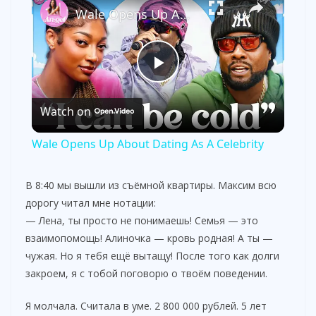
Wale Opens Up About Dating As A Celebrity
P
Watch on
l
Wale Opens Up About Dating As A Celebrity
a
В 8:40 мы вышли из съёмной квартиры. Максим всю
дорогу читал мне нотации:
y
— Лена, ты просто не понимаешь! Семья — это
взаимопомощь! Алиночка — кровь родная! А ты —
V
чужая. Но я тебя ещё вытащу! После того как долги
закроем, я с тобой поговорю о твоём поведении.
i
Я молчала. Считала в уме. 2 800 000 рублей. 5 лет