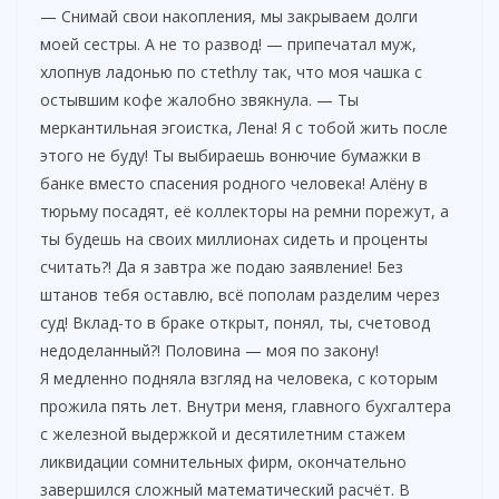
— Снимай свои накопления, мы закрываем долги
моей сестры. А не то развод! — припечатал муж,
хлопнув ладонью по стethлу так, что моя чашка с
остывшим кофе жалобно звякнула. — Ты
меркантильная эгоистка, Лена! Я с тобой жить после
этого не буду! Ты выбираешь вонючие бумажки в
банке вместо спасения родного человека! Алёну в
тюрьму посадят, её коллекторы на ремни порежут, а
ты будешь на своих миллионах сидеть и проценты
считать?! Да я завтра же подаю заявление! Без
штанов тебя оставлю, всё пополам разделим через
суд! Вклад-то в браке открыт, понял, ты, счетовод
недоделанный?! Половина — моя по закону!
Я медленно подняла взгляд на человека, с которым
прожила пять лет. Внутри меня, главного бухгалтера
с железной выдержкой и десятилетним стажем
ликвидации сомнительных фирм, окончательно
завершился сложный математический расчёт. В