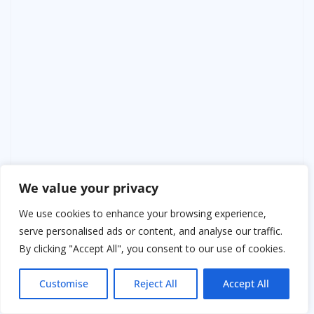
We value your privacy
We use cookies to enhance your browsing experience,
Прошло ещё несколько месяцев. Деньги по-прежнему
serve personalised ads or content, and analyse our traffic.
были проблемой, но страх ушёл. Артём нашёл
By clicking "Accept All", you consent to our use of cookies.
подработку, Вера начала шить на заказ для
знакомых, потом для знакомых знакомых. Люди
Customise
Reject All
Accept All
привыкали. Сначала приходили с настороженностью,
потом — с уважением. Её руки делали невозможное: