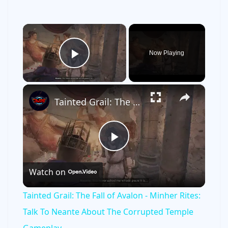
×
Now Playing
Play Video
×
Tainted Grail: The Fall of Avalon - Minher Rites: Talk To Neante About The Corrupted Temple Gameplay
P
Watch on
l
Tainted Grail: The Fall of Avalon - Minher Rites:
a
Talk To Neante About The Corrupted Temple
Gameplay