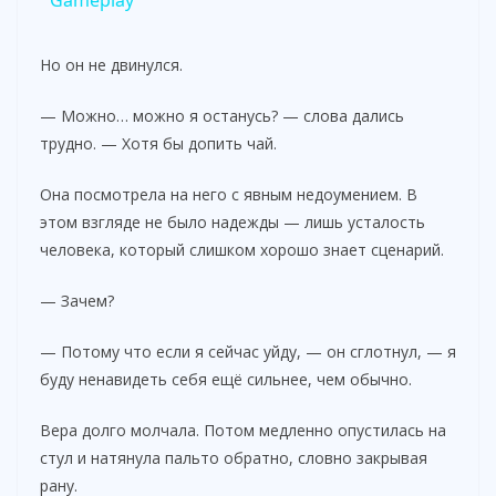
y
Но он не двинулся.
V
— Можно… можно я останусь? — слова дались
трудно. — Хотя бы допить чай.
i
Она посмотрела на него с явным недоумением. В
этом взгляде не было надежды — лишь усталость
d
человека, который слишком хорошо знает сценарий.
e
— Зачем?
— Потому что если я сейчас уйду, — он сглотнул, — я
o
буду ненавидеть себя ещё сильнее, чем обычно.
Вера долго молчала. Потом медленно опустилась на
стул и натянула пальто обратно, словно закрывая
рану.