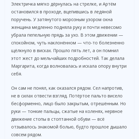
Электричка мягко дёрнулась на стрелке, и Артём
остановился в проходе, вцепившись в ледяной
поручень. У затянутого морозным узором окна
женщина медленно подняла руку и почти невесомо
убрала пепельную прядь за ухо. В этом движении —
спокойном, чуть наклонённом — что-то болезненно
щёлкнуло в висках. Прошло пять лет, а он помнил
этот жест до мельчайших подробностей. Так делала
Маргарита, когда волновалась и искала опору внутри
себя.
Он сам не понял, как оказался рядом. Сел напротив,
не в силах отвести взгляд. Потёртое пальто висело
бесформенно, лицо было закрытым, отрешённым. Но
руки — тонкие пальцы, сжатые на коленях, нервное
движение стопы в стоптанной обуви — всё
отзывалось знакомой болью, будто прошлое дышало
совсем рядом.