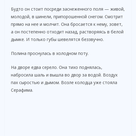
Будто он стоит посреди заснеженного поля — живой,
d
молодой, в шинели, припорошенной снегом. Смотрит
прямо на нее и молчит. Она бросается к нему, зовет,
e
а он постепенно отходит назад, растворяясь в белой
дымке. И только губы шевелятся беззвучно.
o
Полина проснулась в холодном поту.
На дворе едва серело. Она тихо поднялась,
набросила шаль и вышла во двор за водой. Воздух
пах сыростью и дымом. Возле колодца уже стояла
Серафима.