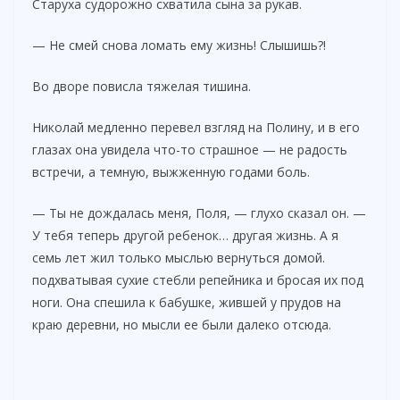
Старуха судорожно схватила сына за рукав.
— Не смей снова ломать ему жизнь! Слышишь?!
Во дворе повисла тяжелая тишина.
Николай медленно перевел взгляд на Полину, и в его
глазах она увидела что-то страшное — не радость
встречи, а темную, выжженную годами боль.
— Ты не дождалась меня, Поля, — глухо сказал он. —
У тебя теперь другой ребенок… другая жизнь. А я
семь лет жил только мыслью вернуться домой.
подхватывая сухие стебли репейника и бросая их под
ноги. Она спешила к бабушке, жившей у прудов на
краю деревни, но мысли ее были далеко отсюда.