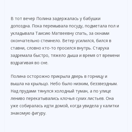
В тот вечер Полина задержалась у бабушки
допоздна. Пока перемывала посуду, подметала пол и
укладывала Таисию Матвеевну спать, за окнами
окончательно стемнело. Ветер усилился, бился в
ставни, словно кто-то просился внутрь. Старуха
задремала быстро, тяжело дыша и время от времени
вздрагивая во сне.
Полина осторожно прикрыла дверь в горницу и
вышла на крыльцо. Небо было низким, беззвездным.
Над прудами тянулся холодный туман, а по улице
лениво перекатывались клочья сухих листьев. Она
уже собиралась идти домой, когда увидела у калитки
знакомую фигуру.