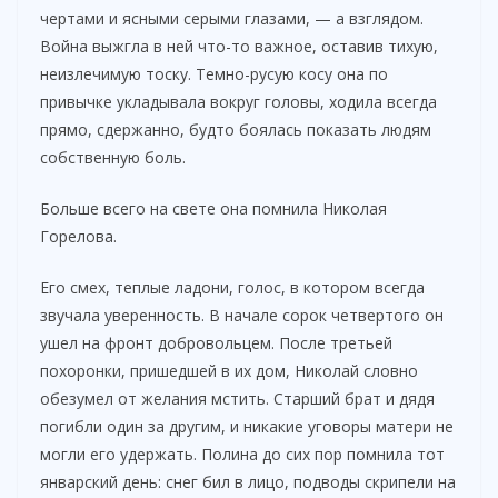
чертами и ясными серыми глазами, — а взглядом.
Война выжгла в ней что-то важное, оставив тихую,
неизлечимую тоску. Темно-русую косу она по
привычке укладывала вокруг головы, ходила всегда
прямо, сдержанно, будто боялась показать людям
собственную боль.
Больше всего на свете она помнила Николая
Горелова.
Его смех, теплые ладони, голос, в котором всегда
звучала уверенность. В начале сорок четвертого он
ушел на фронт добровольцем. После третьей
похоронки, пришедшей в их дом, Николай словно
обезумел от желания мстить. Старший брат и дядя
погибли один за другим, и никакие уговоры матери не
могли его удержать. Полина до сих пор помнила тот
январский день: снег бил в лицо, подводы скрипели на