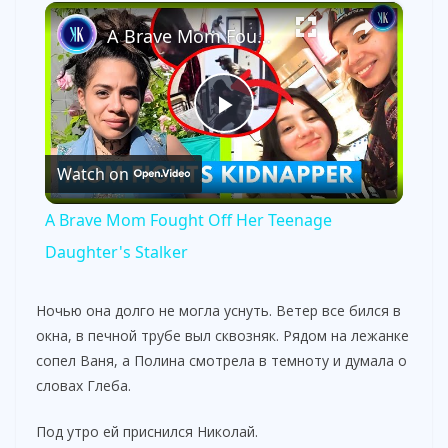
×
A Brave Mom Fought Off Her Teenage Daughter's Stalker
P
Watch on
l
A Brave Mom Fought Off Her Teenage
a
Daughter's Stalker
y
Ночью она долго не могла уснуть. Ветер все бился в
окна, в печной трубе выл сквозняк. Рядом на лежанке
сопел Ваня, а Полина смотрела в темноту и думала о
V
словах Глеба.
i
Под утро ей приснился Николай.