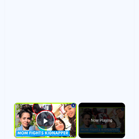
×
Now Playing
Play Video