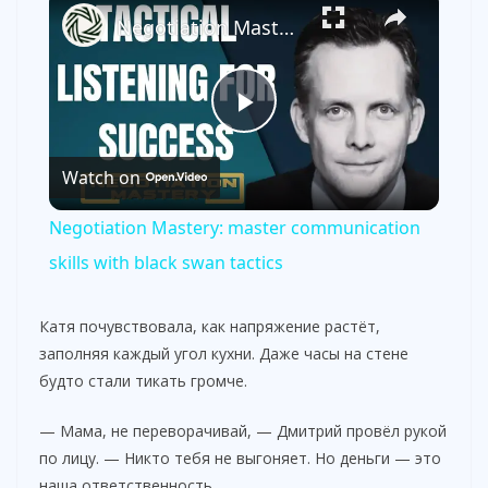
Negotiation Mastery: master communication skills with black swan tactics
P
Watch on
l
Negotiation Mastery: master communication
a
skills with black swan tactics
y
Катя почувствовала, как напряжение растёт,
заполняя каждый угол кухни. Даже часы на стене
будто стали тикать громче.
V
— Мама, не переворачивай, — Дмитрий провёл рукой
i
по лицу. — Никто тебя не выгоняет. Но деньги — это
наша ответственность.