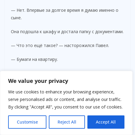
— Нет. Впервые за долгое время я думаю именно о
сыне.
Она подошла к шкафу и достала папку с документами.
— Что это ещё такое? — насторожился Павел.
— Бумаги на квартиру.
Муж удивлённо поднял брови.
We value your privacy
— И?
We use cookies to enhance your browsing experience,
serve personalised ads or content, and analyse our traffic.
— Ты прекрасно знаешь, что эта квартира была
By clicking "Accept All", you consent to our use of cookies.
куплена мной до брака.
Customise
Reject All
Accept All
Лицо Зои Ивановны изменилось.