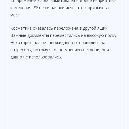
Со временем Дарья заметила ещё более неприятные
o
изменения. Её вещи начали исчезать с привычных
мест.
Косметика оказалась переложена в другой ящик.
Важные документы переместились на высокую полку.
Некоторые платья неожиданно отправились на
антресоль, потому что, по мнению свекрови, они
давно не использовались.