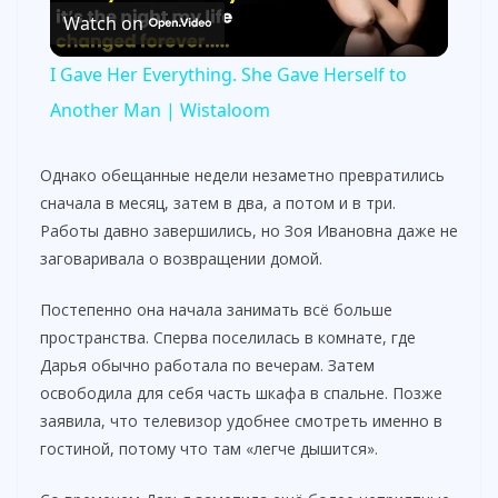
Watch on
l
I Gave Her Everything. She Gave Herself to
a
Another Man | Wistaloom
y
Однако обещанные недели незаметно превратились
сначала в месяц, затем в два, а потом и в три.
Работы давно завершились, но Зоя Ивановна даже не
V
заговаривала о возвращении домой.
i
Постепенно она начала занимать всё больше
пространства. Сперва поселилась в комнате, где
Дарья обычно работала по вечерам. Затем
d
освободила для себя часть шкафа в спальне. Позже
заявила, что телевизор удобнее смотреть именно в
e
гостиной, потому что там «легче дышится».