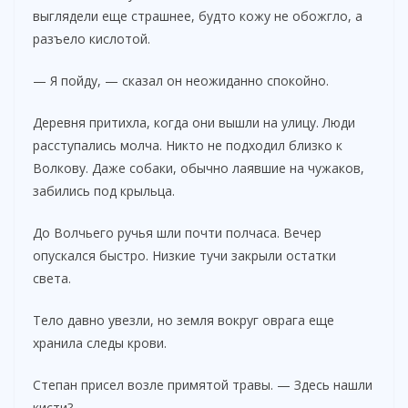
выглядели еще страшнее, будто кожу не обожгло, а
разъело кислотой.
— Я пойду, — сказал он неожиданно спокойно.
Деревня притихла, когда они вышли на улицу. Люди
расступались молча. Никто не подходил близко к
Волкову. Даже собаки, обычно лаявшие на чужаков,
забились под крыльца.
До Волчьего ручья шли почти полчаса. Вечер
опускался быстро. Низкие тучи закрыли остатки
света.
Тело давно увезли, но земля вокруг оврага еще
хранила следы крови.
Степан присел возле примятой травы. — Здесь нашли
кисти?