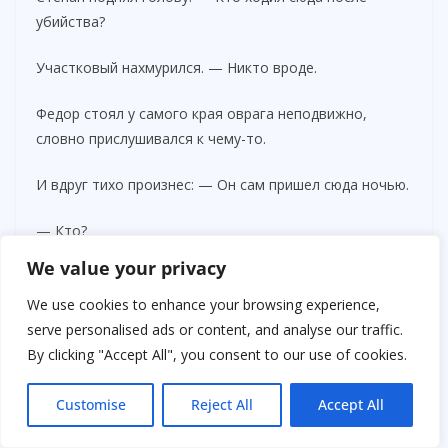
убийства?
Участковый нахмурился. — Никто вроде.
Федор стоял у самого края оврага неподвижно,
словно прислушивался к чему-то.
И вдруг тихо произнес: — Он сам пришел сюда ночью.
— Кто?
We value your privacy
— Семен.
We use cookies to enhance your browsing experience,
Степан резко повернулся. — Откуда знаете?
serve personalised ads or content, and analyse our traffic.
By clicking "Accept All", you consent to our use of cookies.
Мужчина медленно посмотрел на темную воду ручья.
— Потому что я видел.
Customise
Reject All
Accept All
— Тогда рассказывайте.