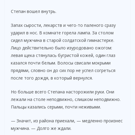
Степан вошел внутрь.
Запах сырости, лекарств и чего-то паленого сразу
ударил в нос. В комнате горела лампа. За столом
сидел мужчина в старой солдатской гимнастерке.
Лицо действительно было изуродовано ожогом:
левая щека стянулась бугристой кожей, один глаз
казался почти белым. Волосы свисали мокрыми
прядями, словно он до сих пор не успел согреться
после того дождя, в который вернулся.
Но больше всего Степана насторожили руки. Они
лежали на столе неподвижно, слишком неподвижно.
Пальцы казались серыми, почти неживыми.
— Значит, из района приехали, — медленно произнес
мужчина. — Долго же ждали.