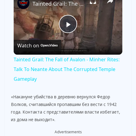
Tainted Grail: The Fall of Avalon - Minher Rites: Talk To Neante About The Corrupted Temple Gameplay
P
Watch on
l
Tainted Grail: The Fall of Avalon - Minher Rites:
a
Talk To Neante About The Corrupted Temple
Gameplay
y
«Накануне убийства в деревню вернулся Федор
V
Волков, считавшийся пропавшим без вести с 1942
года. Контакта с представителями власти избегает,
из дома не выходит».
i
Advertisements