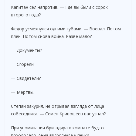
Капитан сел напротив. — Где вы были с сорок
второго года?
Федор усмехнулся одними губами. — Воевал. Потом
плен. Потом снова война. Разве мало?
— Документы?
— Сгорели.
— Свидетели?
— Мертвы.
Степан закурил, не отрывая взгляда от лица
собеседника. — Семен Кривошеев вас узнал?
При упоминании бригадира в комнате будто
похолодало. Анна вздрогнула у печки.