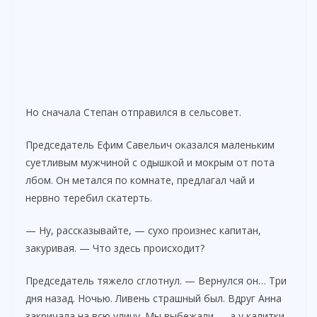
Но сначала Степан отправился в сельсовет.
Председатель Ефим Савельич оказался маленьким
суетливым мужчиной с одышкой и мокрым от пота
лбом. Он метался по комнате, предлагал чай и
нервно теребил скатерть.
— Ну, рассказывайте, — сухо произнес капитан,
закуривая. — Что здесь происходит?
Председатель тяжело сглотнул. — Вернулся он… Три
дня назад. Ночью. Ливень страшный был. Вдруг Анна
закричала на всю улицу. Мы выбежали — а у калитки