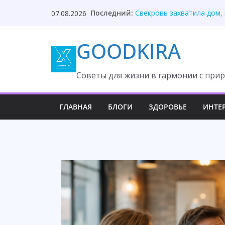
Skip
Последний:
Свекровь захватила дом,
07.08.2026
to
Сын попросил квартиру п
Он выбрал матч, потерял
content
GOODKIRA
Один звонок изменил реш
Один звонок адвоката сп
Cоветы для жизни в гармонии с прир
ГЛАВНАЯ
БЛОГИ
ЗДОРОВЬЕ
ИНТЕ