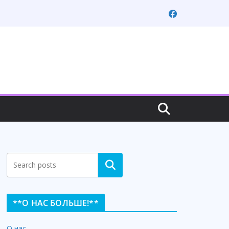
Search
**О НАС БОЛЬШЕ!**
О нас