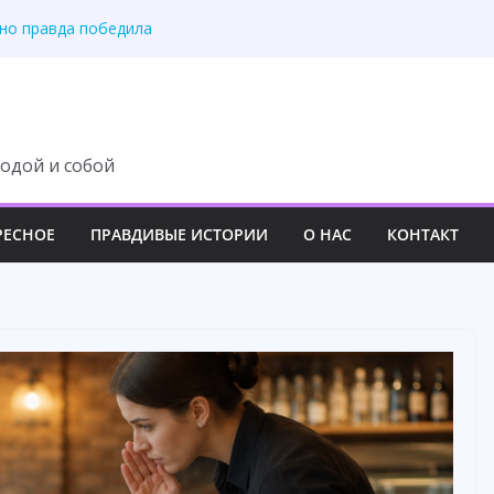
 но правда победила
осле маминой операции
 доверие жены
ение о разводе
ас родных людей
одой и собой
РЕСНОЕ
ПРАВДИВЫЕ ИСТОРИИ
О НАС
КОНТАКТ