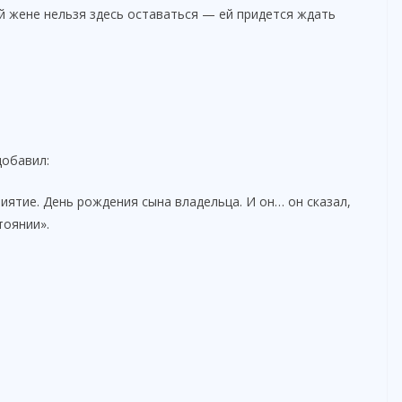
й жене нельзя здесь оставаться — ей придется ждать
добавил:
ятие. День рождения сына владельца. И он… он сказал,
тоянии».