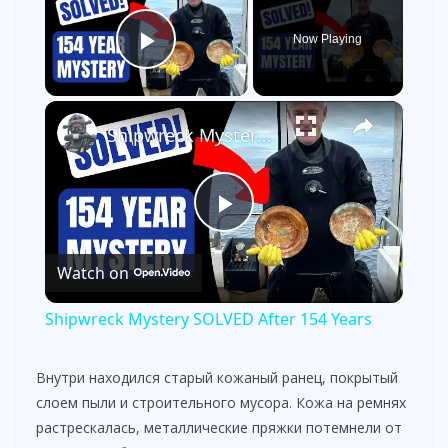
Now Playing
Play Video
×
Shipwreck Mystery SOLVED After 154 Years
P
Watch on
l
Shipwreck Mystery SOLVED After 154 Years
a
Внутри находился старый кожаный ранец, покрытый
слоем пыли и строительного мусора. Кожа на ремнях
y
растрескалась, металлические пряжки потемнели от