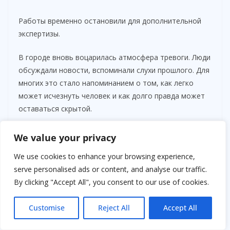
Работы временно остановили для дополнительной
экспертизы.
В городе вновь воцарилась атмосфера тревоги. Люди
обсуждали новости, вспоминали слухи прошлого. Для
многих это стало напоминанием о том, как легко
может исчезнуть человек и как долго правда может
оставаться скрытой.
Следственная группа продолжала работать без
We value your privacy
перерывов. Были направлены запросы в другие
We use cookies to enhance your browsing experience,
регионы, где ранее проживал бывший завхоз.
serve personalised ads or content, and analyse our traffic.
Проверяли архивы, сопоставляли даты его
By clicking "Accept All", you consent to our use of cookies.
перемещений с нераскрытыми случаями исчезновения
несовершеннолетних.
Customise
Reject All
Accept All
Пожилого мужчину вызвали на повторный допрос. На