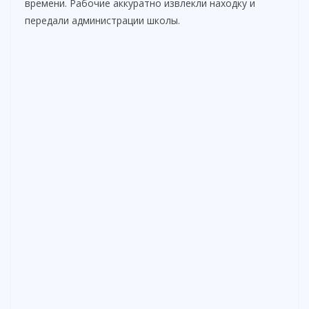
времени. Рабочие аккуратно извлекли находку и
V
передали администрации школы.
i
d
e
o