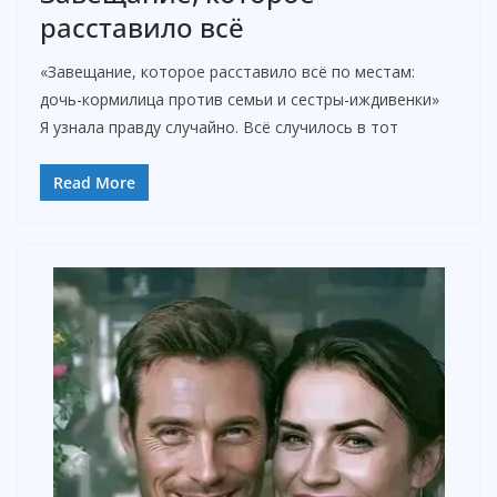
V
расставило всё
«Завещание, которое расставило всё по местам:
i
дочь-кормилица против семьи и сестры-иждивенки»
Я узнала правду случайно. Всё случилось в тот
d
Read More
e
o