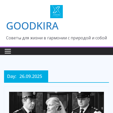
Skip
to
content
GOODKIRA
Cоветы для жизни в гармонии с природой и собой
Day:
26.09.2025