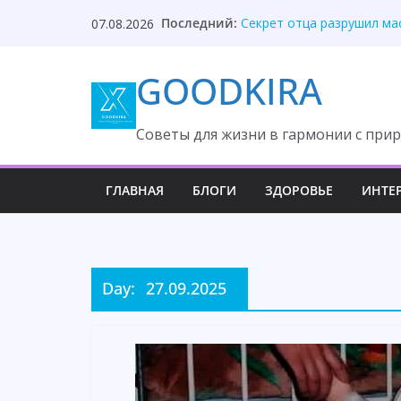
Skip
Невестка спокойно поста
Последний:
07.08.2026
to
Секрет отца разрушил ма
Она молчала годами, но 
content
Сын прятал вилки, раскры
GOODKIRA
Свекровь потеряла власт
Cоветы для жизни в гармонии с прир
ГЛАВНАЯ
БЛОГИ
ЗДОРОВЬЕ
ИНТЕ
Day:
27.09.2025