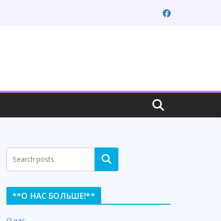
Search
**О НАС БОЛЬШЕ!**
О нас