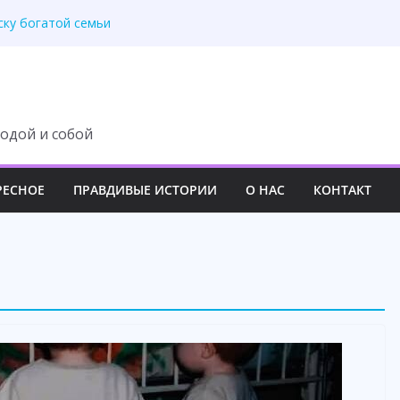
вила свекровь на место
ску богатой семьи
раскрыла правду
лась тайна отца
ь над молодой семьёй
одой и собой
РЕСНОЕ
ПРАВДИВЫЕ ИСТОРИИ
О НАС
КОНТАКТ