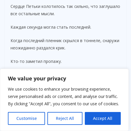
Сердце Петьки колотилось так сильно, что заглушало
все остальные мысли.
Каждая секунда могла стать последней.
Когда последний пленник скрылся в тоннеле, снаружи
неожиданно раздался крик.
Кто-то заметил пропажу.
Поднялась тревога.
We value your privacy
Во дворе началась суматоха.
We use cookies to enhance your browsing experience,
serve personalised ads or content, and analyse our traffic.
Солдаты бегали между корпусами, пытаясь понять,
By clicking "Accept All", you consent to our use of cookies.
что произошло.
Customise
Reject All
Accept All
Майор кричал на подчинённых, размахивая руками.