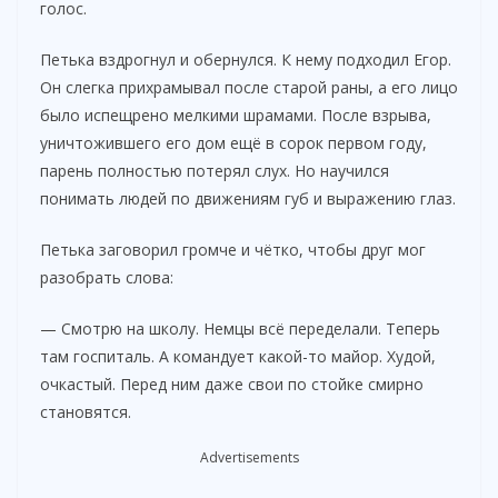
голос.
V
Петька вздрогнул и обернулся. К нему подходил Егор.
Он слегка прихрамывал после старой раны, а его лицо
i
было испещрено мелкими шрамами. После взрыва,
уничтожившего его дом ещё в сорок первом году,
парень полностью потерял слух. Но научился
d
понимать людей по движениям губ и выражению глаз.
e
Петька заговорил громче и чётко, чтобы друг мог
разобрать слова:
o
— Смотрю на школу. Немцы всё переделали. Теперь
там госпиталь. А командует какой-то майор. Худой,
очкастый. Перед ним даже свои по стойке смирно
становятся.
Advertisements