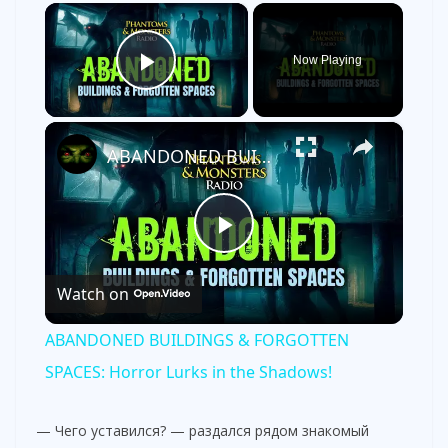
×
Now Playing
Play Video
×
ABANDONED BUILDINGS & FORGOTTEN SPACES: Horror Lurks in the Shadows!
P
Watch on
l
ABANDONED BUILDINGS & FORGOTTEN
a
SPACES: Horror Lurks in the Shadows!
y
— Чего уставился? — раздался рядом знакомый