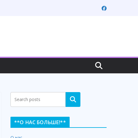
Search
**О НАС БОЛЬШЕ!**
О нас