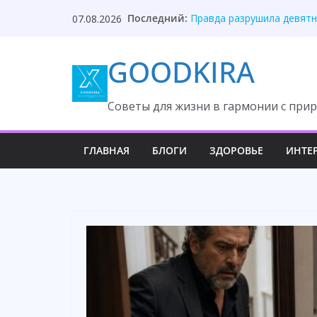
Skip
Последний:
Правда разрушила девятн
07.08.2026
to
Невестка молчала, правд
Жена молчала годами, по
content
GOODKIRA
Отец нашёл дочь благода
Развод из-за миллиона о
Cоветы для жизни в гармонии с прир
ГЛАВНАЯ
БЛОГИ
ЗДОРОВЬЕ
ИНТЕ