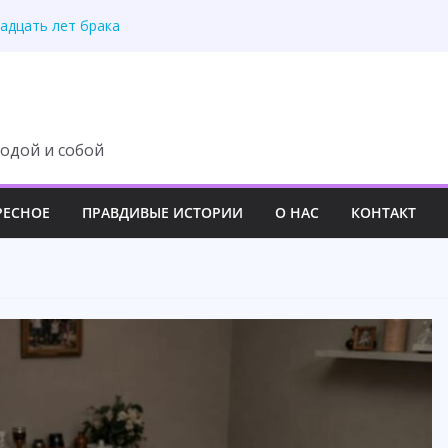
адцать лет брака
а спасла всю семью
ка не услышала правду
ря анализу ДНК
казался ошибкой
одой и собой
РЕСНОЕ
ПРАВДИВЫЕ ИСТОРИИ
О НАС
КОНТАКТ