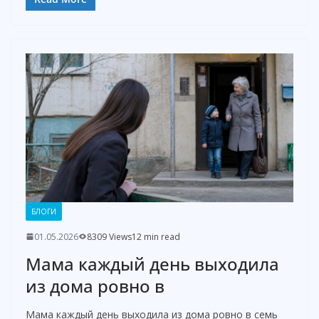
o
БЛОГИ
01.05.2026
8309 Views
12 min read
Мама каждый день выходила
из дома ровно в
Мама каждый день выходила из дома ровно в семь