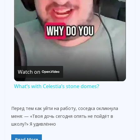
l
a
y
V
Watch on
i
What’s with Celestia’s stone domes?
d
Перед тем как уйти на работу, соседка окликнула
меня: — «Твоя дочь сегодня опять не пойдёт в
e
школу?» Я удивлённо
Read More