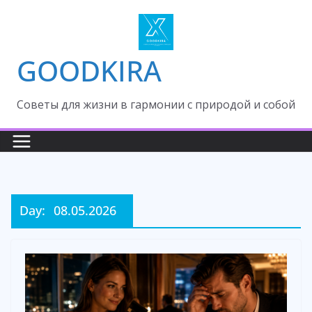
Skip
to
content
GOODKIRA
Cоветы для жизни в гармонии с природой и собой
Day:
08.05.2026