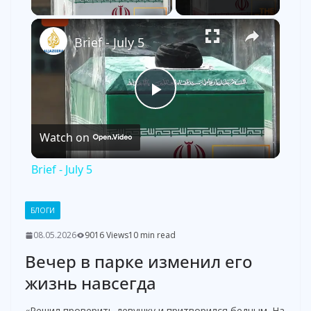
×
Brief - July 5
P
Watch on
l
Brief - July 5
a
БЛОГИ
y
08.05.2026
9016 Views
10 min read
Вечер в парке изменил его
V
жизнь навсегда
«Решил проверить девушку и притворился бедным. На