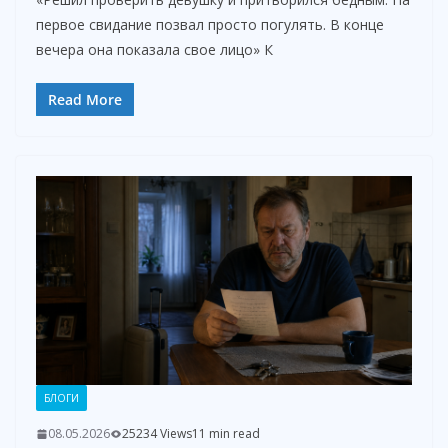
i
первое свидание позвал просто погулять. В конце
вечера она показала свое лицо» К
d
Read More
e
o
БЛОГИ
08.05.2026
25234 Views
11 min read