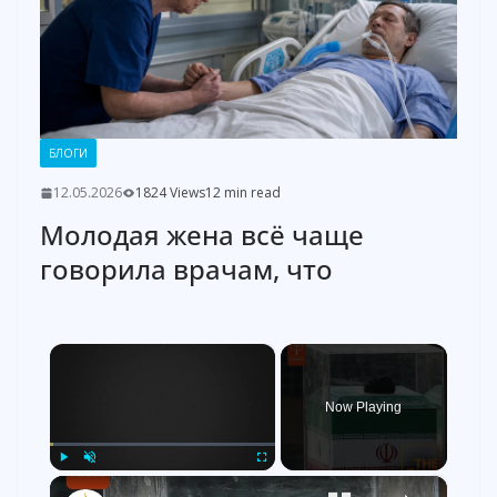
БЛОГИ
12.05.2026
1824 Views
12 min read
Молодая жена всё чаще
говорила врачам, что
×
Now Playing
×
Play
Unmute
Fullscreen