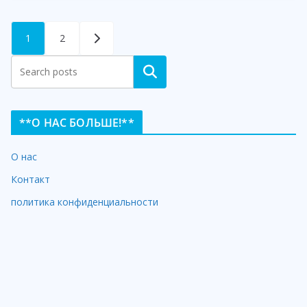
Posts
1
2
pagination
Search
**О НАС БОЛЬШЕ!**
О нас
Контакт
политика конфиденциальности