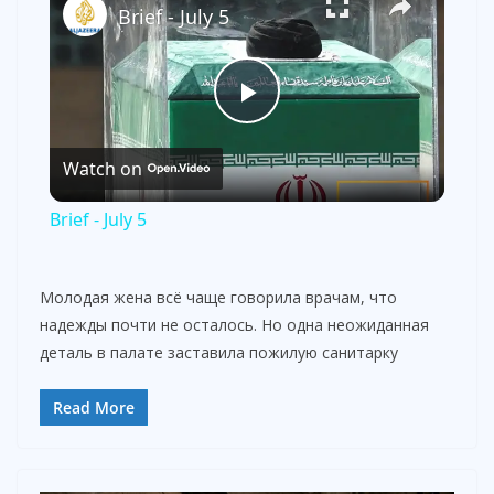
Brief - July 5
P
Watch on
l
Brief - July 5
a
Молодая жена всё чаще говорила врачам, что
y
надежды почти не осталось. Но одна неожиданная
деталь в палате заставила пожилую санитарку
V
Read More
i