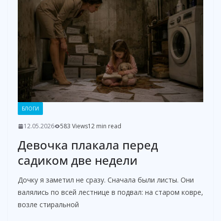
d
e
o
БЛОГИ
12.05.2026
583 Views
12 min read
Девочка плакала перед
садиком две недели
Дочку я заметил не сразу. Сначала были листы. Они
валялись по всей лестнице в подвал: на старом ковре,
возле стиральной