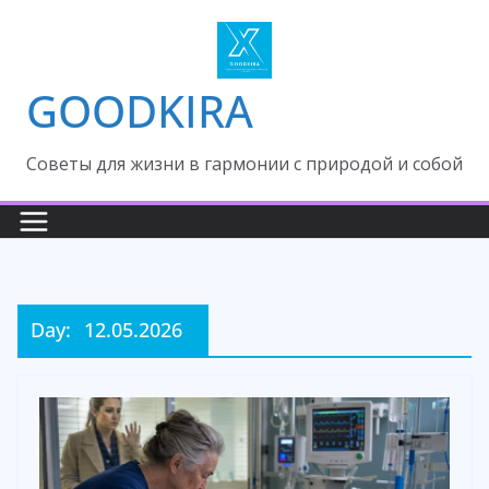
Skip
to
content
GOODKIRA
Cоветы для жизни в гармонии с природой и собой
Day:
12.05.2026