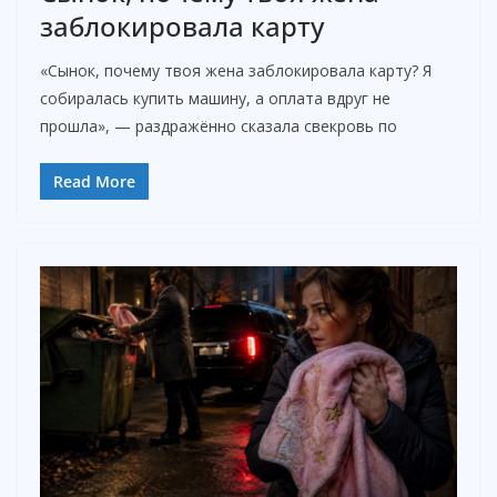
i
заблокировала карту
d
«Сынок, почему твоя жена заблокировала карту? Я
собиралась купить машину, а оплата вдруг не
прошла», — раздражённо сказала свекровь по
e
Read More
o