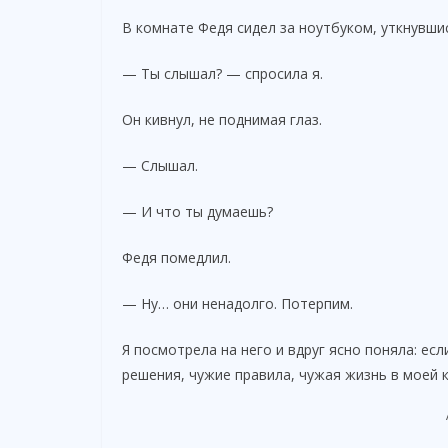
В комнате Федя сидел за ноутбуком, уткнувшись
— Ты слышал? — спросила я.
Он кивнул, не поднимая глаз.
— Слышал.
— И что ты думаешь?
Федя помедлил.
— Ну… они ненадолго. Потерпим.
Я посмотрела на него и вдруг ясно поняла: есл
решения, чужие правила, чужая жизнь в моей 