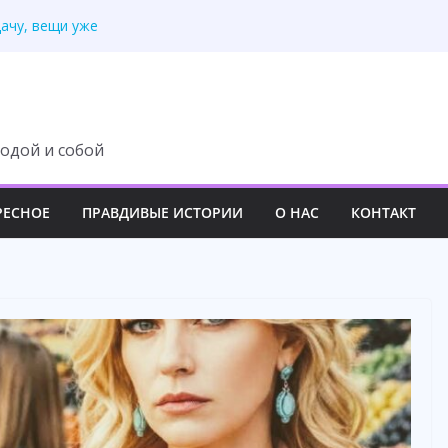
дачу, вещи уже
вила, но я готов
кор заявил, что будет
горь с гордостью бросил
нице, уверенный,
одой и собой
РЕСНОЕ
ПРАВДИВЫЕ ИСТОРИИ
О НАС
КОНТАКТ