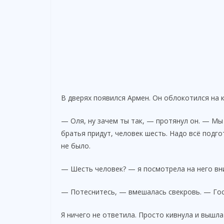
В дверях появился Армен. Он облокотился на 
— Оля, ну зачем ты так, — протянул он. — Мы 
братья придут, человек шесть. Надо всё подг
не было.
— Шесть человек? — я посмотрела на него вни
— Потеснитесь, — вмешалась свекровь. — Гос
Я ничего не ответила. Просто кивнула и вышла 