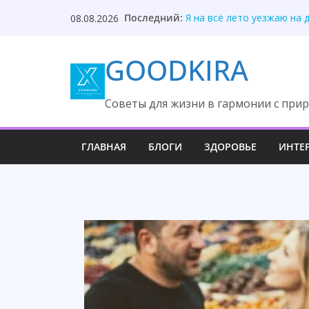
Skip
Последний:
Я на всё лето уезжаю на 
08.08.2026
to
Я ушёл, потому что ты да
В ночь нашей свадьбы свё
content
GOODKIRA
Дача теперь мамина! — И
Ушёл к беременной любов
Cоветы для жизни в гармонии с прир
ГЛАВНАЯ
БЛОГИ
ЗДОРОВЬЕ
ИНТЕ