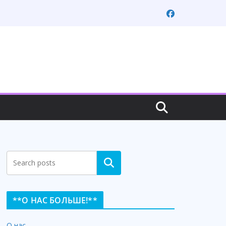
Search
**О НАС БОЛЬШЕ!**
О нас