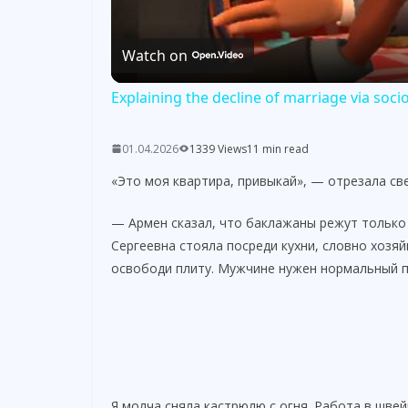
Watch on
Explaining the decline of marriage via soci
01.04.2026
1339 Views
11 min read
«Это моя квартира, привыкай», — отрезала све
— Армен сказал, что баклажаны режут только
Сергеевна стояла посреди кухни, словно хозя
освободи плиту. Мужчине нужен нормальный пл
Я молча сняла кастрюлю с огня. Работа в швей