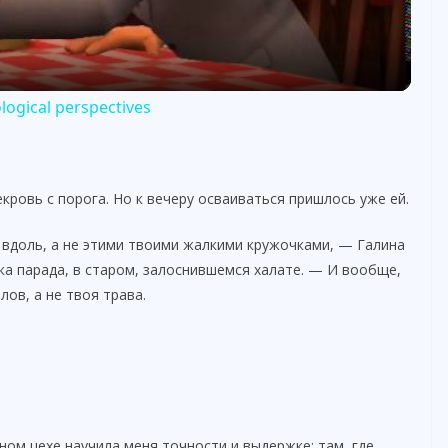
a
y
ological perspectives
V
кровь с порога. Но к вечеру осваиваться пришлось уже ей.
i
 вдоль, а не этими твоими жалкими кружочками, — Галина
d
йка парада, в старом, залоснившемся халате. — И вообще,
ов, а не твоя трава.
e
o
ном цехе научила меня точности и выдержке: там, где