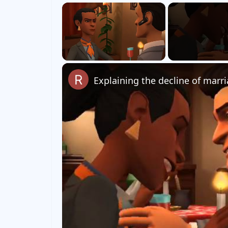
×
Unmute
Explaining the decline of marri