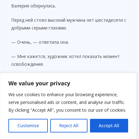
Валерия обернулась.
Перед ней стоял высокий мужчина лет шестидесяти с
добрыми серыми глазами.
— Очень, — ответила она.
— Мне кажется, художник хотел показать момент
освобождения.
Она внимательно посмотрела на картину.
We value your privacy
— Возможно.
We use cookies to enhance your browsing experience,
serve personalised ads or content, and analyse our traffic.
— Иногда человеку нужно потерять что-то
By clicking "Accept All", you consent to our use of cookies.
привычное, чтобы наконец увидеть горизонт.
Customise
Reject All
Accept All
Валерия неожиданно рассмеялась.