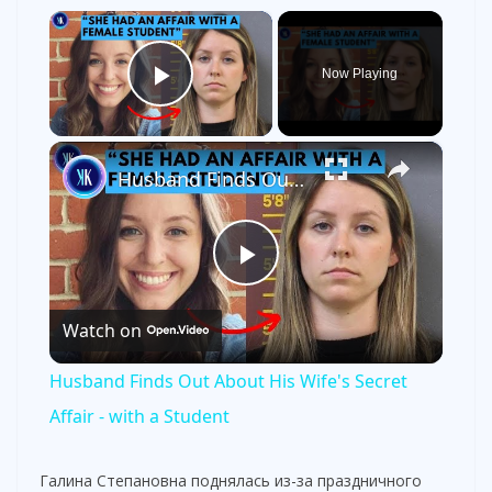
×
Now Playing
Play Video
×
Husband Finds Out About His Wife's Secret Affair - with a Student
P
Watch on
l
Husband Finds Out About His Wife's Secret
a
Affair - with a Student
y
Галина Степановна поднялась из-за праздничного