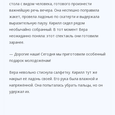
стола с видом человека, готового произнести
важнейшую речь вечера. Она неспешно поправила
V
жакет, провела ладонью по скатерти и выдержала
выразительную паузу. Кирилл сидел рядом
i
необычайно собранный. В тот момент Вера
неожиданно поняла: этот спектакль они готовили
заранее.
d
— Дорогие наши! Сегодня мы приготовили особенный
e
подарок молодожёнам!
Вера невольно стиснула салфетку. Кирилл тут же
o
накрыл её ладонь своей. Его рука была влажной и
напряжённой. Она попыталась убрать пальцы, но он
удержал их.