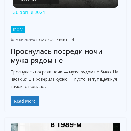
i
26 aprilie 2024
d
БЛОГИ
15.06.2026
1992 Views
17 min read
e
Проснулась посреди ночи —
мужа рядом не
o
Проснулась посреди ночи — мужа рядом не было. На
часах 3:12. Проверила кухню — пусто. И тут щёлкнул
замок, открылась
Read More