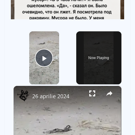
×
Now Playing
Play Video
×
26 aprilie 2024