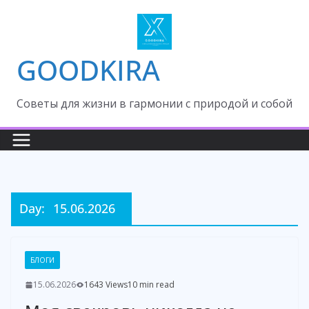
Skip
to
content
GOODKIRA
Cоветы для жизни в гармонии с природой и собой
Day:
15.06.2026
БЛОГИ
15.06.2026
1643 Views
10 min read